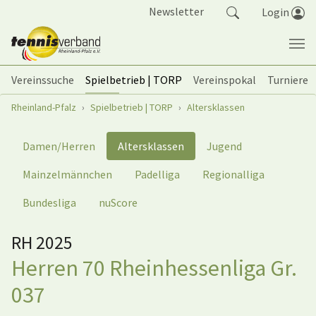
Springe zum Seiteninhalt
Newsletter
Login
Vereinssuche
Spielbetrieb | TORP
Vereinspokal
Turniere
Sie sind hier:
Rheinland-Pfalz
Spielbetrieb | TORP
Altersklassen
Damen/Herren
Altersklassen
Jugend
Mainzelmännchen
Padelliga
Regionalliga
Bundesliga
nuScore
RH 2025
Herren 70 Rheinhessenliga Gr.
037