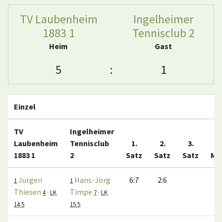
TV Laubenheim
Ingelheimer
1883 1
Tennisclub 2
Heim
Gast
5
:
1
Einzel
TV
Ingelheimer
Laubenheim
Tennisclub
1.
2.
3.
1883 1
2
Satz
Satz
Satz
Ma
Jürgen
Hans-Jörg
6:7
2:6
1
1
Thiesen
Timpe
4
·
LK
7
·
LK
14.5
15.5