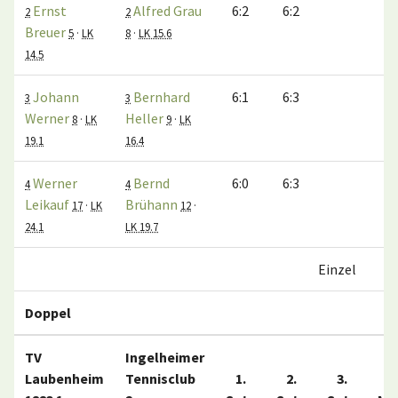
Ernst
Alfred Grau
6:2
6:2
2
2
Breuer
5
·
LK
8
·
LK 15.6
14.5
Johann
Bernhard
6:1
6:3
3
3
Werner
Heller
8
·
LK
9
·
LK
19.1
16.4
Werner
Bernd
6:0
6:3
4
4
Leikauf
Brühann
17
·
LK
12
·
24.1
LK 19.7
Einzel
Doppel
TV
Ingelheimer
Laubenheim
Tennisclub
1.
2.
3.