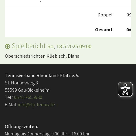
5
Doppel
0:2
Gesamt
0:6
Spielbericht
So, 18.5.2025 09:00
Oberschiedsrichter: Kliebisch, Diana
Tennisverband Rheinland-Pfalz e. V.
St. Floriansweg 3
55599 Gau-Bickelheim
Tel.:
06701-655980
E-Mail:
info@rlp-tennis.de
Öffnungszeiten:
Montag bis Donnerstag: 9:00 Uhr – 16:00 Uhr