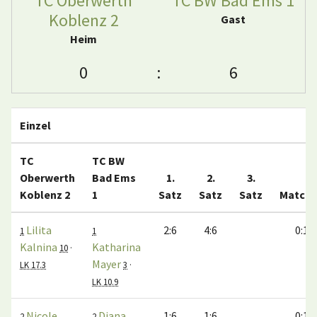
TC Oberwerth
TC BW Bad Ems 1
Koblenz 2
Gast
Heim
0
:
6
Einzel
TC
TC BW
Oberwerth
Bad Ems
1.
2.
3.
Koblenz 2
1
Satz
Satz
Satz
Match
Lilita
2:6
4:6
0:1
1
1
Kalnina
Katharina
10
·
Mayer
LK 17.3
3
·
LK 10.9
Nicole
Diana
1:6
1:6
0:1
2
2