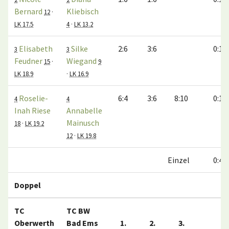
Bernard
Kliebisch
12
·
LK 17.5
4
·
LK 13.2
Elisabeth
Silke
2:6
3:6
0:1
3
3
Feudner
Wiegand
15
·
9
LK 18.9
·
LK 16.9
Roselie-
6:4
3:6
8:10
0:1
4
4
Inah Riese
Annabelle
Mainusch
18
·
LK 19.2
12
·
LK 19.8
Einzel
0:4
Doppel
TC
TC BW
Oberwerth
Bad Ems
1.
2.
3.