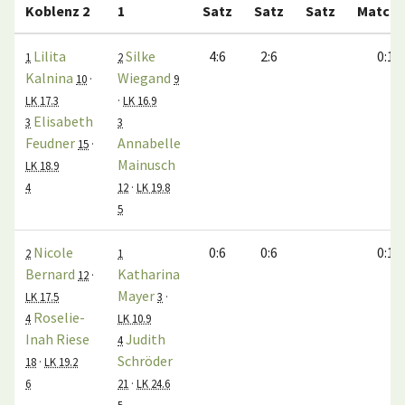
Koblenz 2
1
Satz
Satz
Satz
Match
Lilita
Silke
4:6
2:6
0:1
1
2
Kalnina
Wiegand
10
·
9
LK 17.3
·
LK 16.9
Elisabeth
3
3
Feudner
Annabelle
15
·
Mainusch
LK 18.9
4
12
·
LK 19.8
5
Nicole
0:6
0:6
0:1
2
1
Bernard
Katharina
12
·
Mayer
LK 17.5
3
·
Roselie-
4
LK 10.9
Inah Riese
Judith
4
Schröder
18
·
LK 19.2
6
21
·
LK 24.6