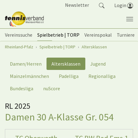
Springe zum Seiteninhalt
Newsletter
Login
Vereinssuche
Spielbetrieb | TORP
Vereinspokal
Turniere
Sie sind hier:
Rheinland-Pfalz
Spielbetrieb | TORP
Altersklassen
Damen/Herren
Altersklassen
Jugend
Mainzelmännchen
Padelliga
Regionalliga
Bundesliga
nuScore
RL 2025
Damen 30 A-Klasse Gr. 054