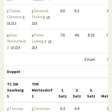
Tobias
Dominik
6:0
6:2
1:0
3
3
Clemens
Feilen
5
·
5
·
LK
LK 13.3
22.6
Alan
Peter
7:6
4:6
8:10
0:1
4
4
Wollscheid
Ludwig
7
·
LK
7
·
LK 15.4
23.4
Einzel
3:1
Doppel
TC SW
TFR
Saarburg
Mertesdorf
1.
2.
3.
1
1
Satz
Satz
Satz
Matc
Thomas
Christian
6:3
6:4
1:0
2
1