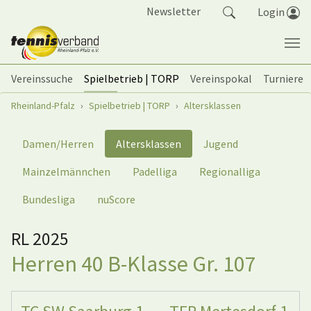
Springe zum Seiteninhalt
Newsletter
Login
Vereinssuche
Spielbetrieb | TORP
Vereinspokal
Turniere
Sie sind hier:
Rheinland-Pfalz
Spielbetrieb | TORP
Altersklassen
Damen/Herren
Altersklassen
Jugend
Mainzelmännchen
Padelliga
Regionalliga
Bundesliga
nuScore
RL 2025
Herren 40 B-Klasse Gr. 107