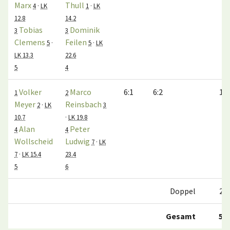
Marx
Thull
4
·
LK
1
·
LK
12.8
14.2
Tobias
Dominik
3
3
Clemens
Feilen
5
·
5
·
LK
LK 13.3
22.6
5
4
Volker
Marco
6:1
6:2
1:0
1
2
Meyer
Reinsbach
2
·
LK
3
10.7
·
LK 19.8
Alan
Peter
4
4
Wollscheid
Ludwig
7
·
LK
7
·
LK 15.4
23.4
5
6
Doppel
2:0
Gesamt
5:1