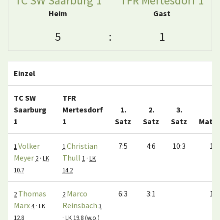
TC SW Saarburg 1
TFR Mertesdorf 1
Heim
Gast
5
:
1
Einzel
TC SW
TFR
Saarburg
Mertesdorf
1.
2.
3.
1
1
Satz
Satz
Satz
Matc
Volker
Christian
7:5
4:6
10:3
1:0
1
1
Meyer
Thull
2
·
LK
1
·
LK
10.7
14.2
Thomas
Marco
6:3
3:1
1:0
2
2
Marx
Reinsbach
4
·
LK
3
12.8
·
LK 19.8
(w.o.)