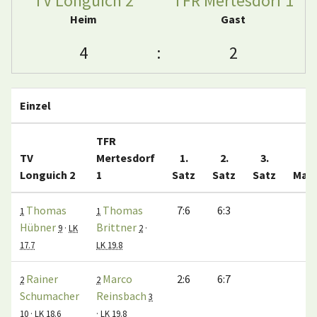
TV Longuich 2
TFR Mertesdorf 1
Heim
Gast
4
:
2
Einzel
TFR
TV
Mertesdorf
1.
2.
3.
Longuich 2
1
Satz
Satz
Satz
Mat
Thomas
Thomas
7:6
6:3
1
1
1
Hübner
Brittner
9
·
LK
2
·
17.7
LK 19.8
Rainer
Marco
2:6
6:7
0
2
2
Schumacher
Reinsbach
3
10
·
LK 18.6
·
LK 19.8