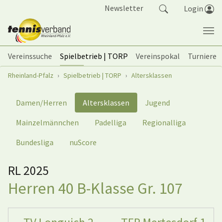
Springe zum Seiteninhalt
Newsletter
Login
Vereinssuche
Spielbetrieb | TORP
Vereinspokal
Turniere
Sie sind hier:
Rheinland-Pfalz
Spielbetrieb | TORP
Altersklassen
Damen/Herren
Altersklassen
Jugend
Mainzelmännchen
Padelliga
Regionalliga
Bundesliga
nuScore
RL 2025
Herren 40 B-Klasse Gr. 107