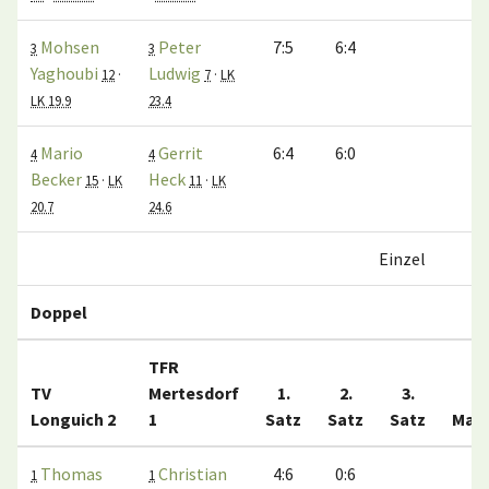
Mohsen
Peter
7:5
6:4
1
3
3
Yaghoubi
Ludwig
12
·
7
·
LK
LK 19.9
23.4
Mario
Gerrit
6:4
6:0
1
4
4
Becker
Heck
15
·
LK
11
·
LK
20.7
24.6
Einzel
3
Doppel
TFR
TV
Mertesdorf
1.
2.
3.
Longuich 2
1
Satz
Satz
Satz
Mat
Thomas
Christian
4:6
0:6
0
1
1