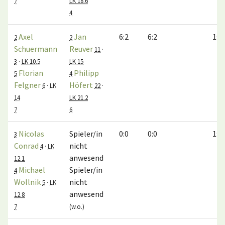
7
LK 18.6
4
Axel
Jan
6:2
6:2
1:0
2
2
Schuermann
Reuver
11
·
3
·
LK 10.5
LK 15
Florian
Philipp
5
4
Felgner
Höfert
6
·
LK
22
·
14
LK 21.2
7
6
Nicolas
Spieler/in
0:0
0:0
1:0
3
Conrad
nicht
4
·
LK
anwesend
12.1
Michael
Spieler/in
4
Wollnik
nicht
5
·
LK
anwesend
12.8
7
(w.o.)