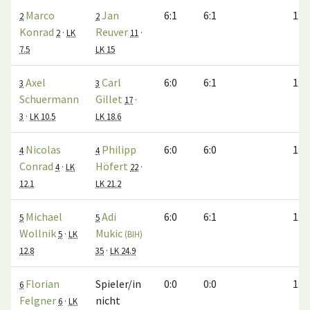
Marco
Jan
6:1
6:1
1:0
2
2
Konrad
Reuver
2
·
LK
11
·
7.5
LK 15
Axel
Carl
6:0
6:1
1:0
3
3
Schuermann
Gillet
17
·
3
·
LK 10.5
LK 18.6
Nicolas
Philipp
6:0
6:0
1:0
4
4
Conrad
Höfert
4
·
LK
22
·
12.1
LK 21.2
Michael
Adi
6:0
6:1
1:0
5
5
Wollnik
Mukic
5
·
LK
(BIH)
12.8
35
·
LK 24.9
Florian
Spieler/in
0:0
0:0
1:0
6
Felgner
nicht
6
·
LK