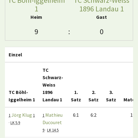
TC Böhl-Iggelheim
TC Schwarz-Weiss
1
1896 Landau 1
Heim
Gast
9
:
0
Einzel
TC
Schwarz-
Weiss
TC Böhl-
1896
1.
2.
3.
Iggelheim 1
Landau 1
Satz
Satz
Satz
Match
Jörg Klug
Mathieu
6:1
6:2
1:0
1
1
1
Ducouret
·
LK 5.9
9
·
LK 14.5