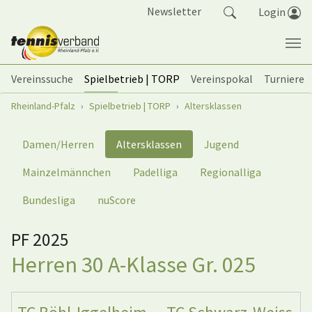
Springe zum Seiteninhalt
Newsletter
Login
Vereinssuche
Spielbetrieb | TORP
Vereinspokal
Turniere
Sie sind hier:
Rheinland-Pfalz
Spielbetrieb | TORP
Altersklassen
Damen/Herren
Altersklassen
Jugend
Mainzelmännchen
Padelliga
Regionalliga
Bundesliga
nuScore
PF 2025
Herren 30 A-Klasse Gr. 025