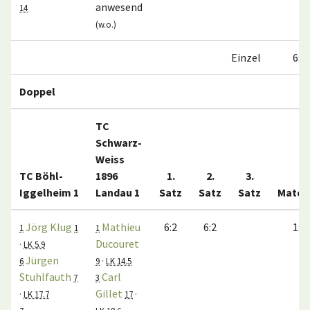
anwesend
14
(w.o.)
Einzel
6:0
Doppel
TC
Schwarz-
Weiss
TC Böhl-
1896
1.
2.
3.
Iggelheim 1
Landau 1
Satz
Satz
Satz
Match
Jörg Klug
Mathieu
6:2
6:2
1:0
1
1
1
Ducouret
·
LK 5.9
Jürgen
6
9
·
LK 14.5
Stuhlfauth
Carl
7
3
Gillet
·
LK 17.7
17
·