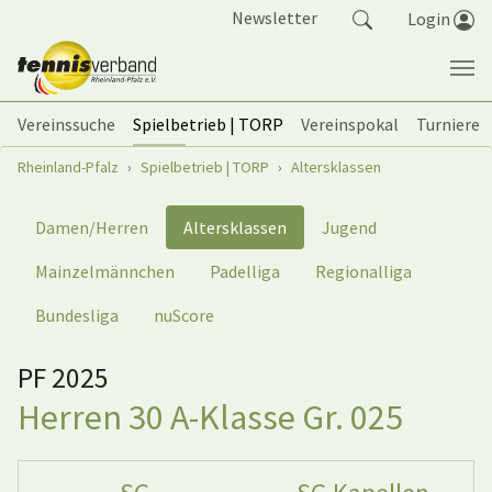
Springe zum Seiteninhalt
Newsletter
Login
Vereinssuche
Spielbetrieb | TORP
Vereinspokal
Turniere
Sie sind hier:
Rheinland-Pfalz
Spielbetrieb | TORP
Altersklassen
Damen/Herren
Altersklassen
Jugend
Mainzelmännchen
Padelliga
Regionalliga
Bundesliga
nuScore
PF 2025
Herren 30 A-Klasse Gr. 025