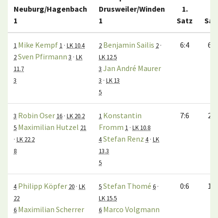
Neuburg/Hagenbach
Drusweiler/Winden
1.
2.
1
1
Satz
Sat
Mike Kempf
Benjamin Sailis
6:4
6:2
1
1
·
LK 10.4
2
2
·
Sven Pfirmann
2
3
·
LK
LK 12.5
Jan André Maurer
11.7
3
3
3
·
LK 13
5
Robin Oser
Konstantin
7:6
2:6
3
16
·
LK 20.2
1
Maximilian Hutzel
Fromm
5
21
1
·
LK 10.8
Stefan Renz
·
LK 22.2
4
4
·
LK
8
13.3
5
Philipp Köpfer
Stefan Thomé
0:6
1:6
4
20
·
LK
5
6
·
22
LK 15.5
Maximilian Scherrer
Marco Volgmann
6
6