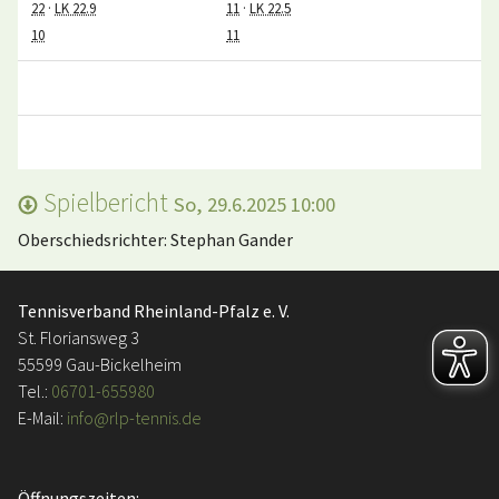
22
·
LK 22.9
11
·
LK 22.5
10
11
Spielbericht
So, 29.6.2025 10:00
Oberschiedsrichter: Stephan Gander
Tennisverband Rheinland-Pfalz e. V.
St. Floriansweg 3
55599 Gau-Bickelheim
Tel.:
06701-655980
E-Mail:
info@rlp-tennis.de
Öffnungszeiten: