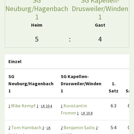
SG
SG Kapellen-
Neuburg/Hagenbach
Drusweiler/Winden
1
1
Heim
Gast
5
:
4
Einzel
SG
SG Kapellen-
Neuburg/Hagenbach
Drusweiler/Winden
1.
2.
1
1
Satz
Sat
Mike Kempf
Konstantin
6:3
6:0
1
1
·
LK 10.4
1
Fromm
1
·
LK 10.8
Tom Hambach
Benjamin Sailis
5:4
0:0
2
2
·
LK
2
2
·