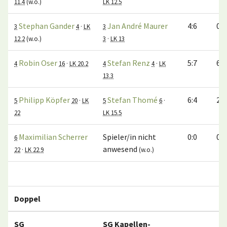
11.4
(w.o.)
LK 12.5
Stephan Gander
Jan André Maurer
4:6
0:2
3
4
·
LK
3
12.2
(w.o.)
3
·
LK 13
Robin Oser
Stefan Renz
5:7
6:3
4
16
·
LK 20.2
4
4
·
LK
13.3
Philipp Köpfer
Stefan Thomé
6:4
2:6
5
20
·
LK
5
6
·
22
LK 15.5
Maximilian Scherrer
Spieler/in nicht
0:0
0:0
6
anwesend
22
·
LK 22.9
(w.o.)
Doppel
SG
SG Kapellen-