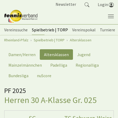
Springe zum Seiteninhalt
Newsletter
Login
Vereinssuche
Spielbetrieb | TORP
Vereinspokal
Turniere
Sie sind hier:
Rheinland-Pfalz
Spielbetrieb | TORP
Altersklassen
Damen/Herren
Altersklassen
Jugend
Mainzelmännchen
Padelliga
Regionalliga
Bundesliga
nuScore
PF 2025
Herren 30 A-Klasse Gr. 025