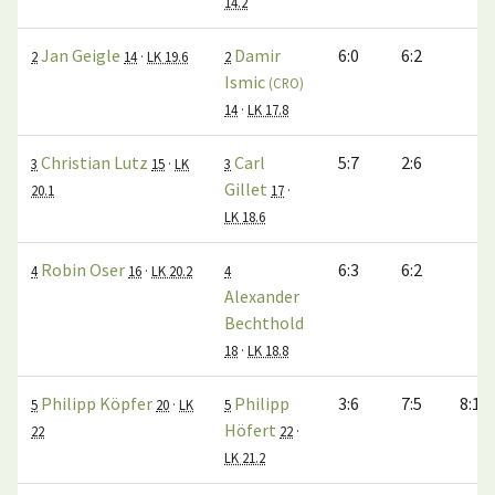
14.2
Jan Geigle
Damir
6:0
6:2
2
14
·
LK 19.6
2
Ismic
(CRO)
14
·
LK 17.8
Christian Lutz
Carl
5:7
2:6
3
15
·
LK
3
Gillet
20.1
17
·
LK 18.6
Robin Oser
6:3
6:2
4
16
·
LK 20.2
4
Alexander
Bechthold
18
·
LK 18.8
Philipp Köpfer
Philipp
3:6
7:5
8:10
5
20
·
LK
5
Höfert
22
22
·
LK 21.2