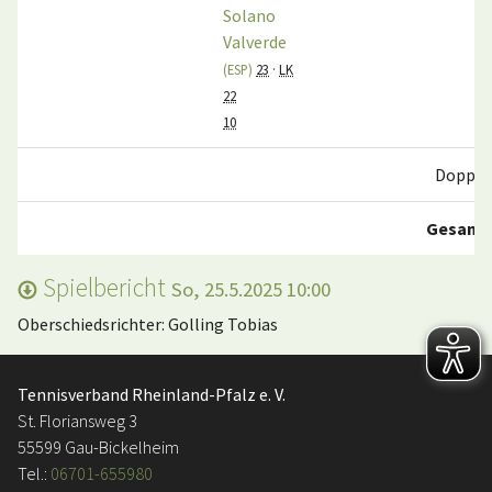
Solano
Valverde
(ESP)
23
·
LK
22
10
Doppel
Gesamt
Spielbericht
So, 25.5.2025 10:00
Oberschiedsrichter: Golling Tobias
Tennisverband Rheinland-Pfalz e. V.
St. Floriansweg 3
55599 Gau-Bickelheim
Tel.:
06701-655980