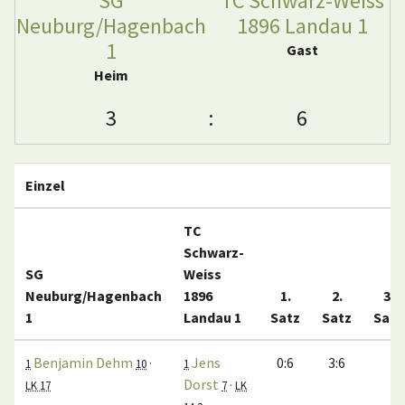
SG
TC Schwarz-Weiss
Neuburg/Hagenbach
1896 Landau 1
1
Gast
Heim
3
:
6
Einzel
TC
Schwarz-
SG
Weiss
Neuburg/Hagenbach
1896
1.
2.
3.
1
Landau 1
Satz
Satz
Satz
Benjamin Dehm
Jens
0:6
3:6
1
10
·
1
Dorst
LK 17
7
·
LK