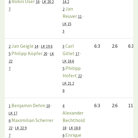
Robin Oser
4
16
·
LK 20.2
14.2
Jan
7
2
Reuver
11
·
LK 15
3
Jan Geigle
Carl
6:3
2:6
6:10
2
14
·
LK 19.6
3
Philipp Köpfer
Gillet
5
20
·
LK
17
·
22
LK 18.6
Philipp
7
5
Höfert
22
·
LK 21.2
8
Benjamin Dehm
6:3
2:6
11:9
1
10
·
4
Alexander
LK 17
Maximilian Scherrer
Bechthold
6
22
·
LK 22.9
18
·
LK 18.8
Enrique
7
6