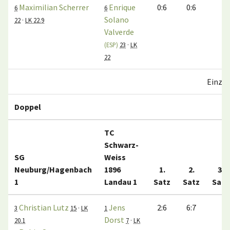
Maximilian Scherrer
Enrique
0:6
0:6
6
6
Solano
22
·
LK 22.9
Valverde
(ESP)
23
·
LK
22
Einzel
Doppel
TC
Schwarz-
SG
Weiss
Neuburg/Hagenbach
1896
1.
2.
3.
1
Landau 1
Satz
Satz
Satz
Christian Lutz
Jens
2:6
6:7
3
15
·
LK
1
Dorst
20.1
7
·
LK