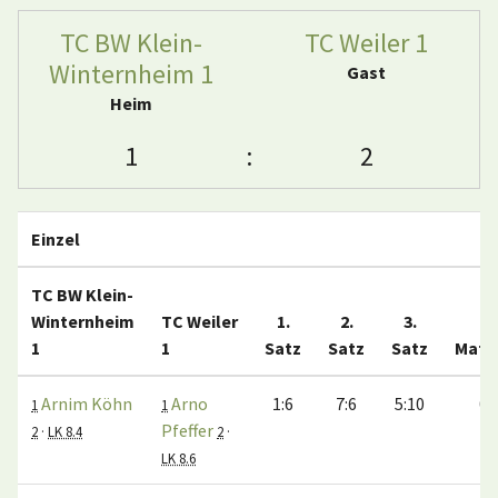
TC BW Klein-
TC Weiler 1
Winternheim 1
Gast
Heim
1
:
2
Einzel
TC BW Klein-
Winternheim
TC Weiler
1.
2.
3.
1
1
Satz
Satz
Satz
Matc
Arnim Köhn
Arno
1:6
7:6
5:10
0:
1
1
Pfeffer
2
·
LK 8.4
2
·
LK 8.6