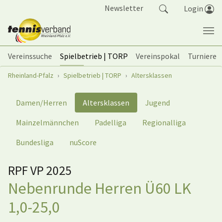
Springe zum Seiteninhalt
Newsletter
Login
Vereinssuche
Spielbetrieb | TORP
Vereinspokal
Turniere
Sie sind hier:
Rheinland-Pfalz
Spielbetrieb | TORP
Altersklassen
Damen/Herren
Altersklassen
Jugend
Mainzelmännchen
Padelliga
Regionalliga
Bundesliga
nuScore
RPF VP 2025
Nebenrunde Herren Ü60 LK
1,0-25,0