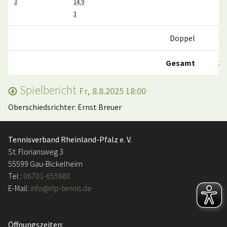
3
14.9
3
Doppel
0:
Gesamt
1:
Spielbericht
Fr, 8.8.2025 18:00
Oberschiedsrichter: Ernst Breuer
Tennisverband Rheinland-Pfalz e. V.
St. Floriansweg 3
55599 Gau-Bickelheim
Tel.:
06701-655980
E-Mail:
info@rlp-tennis.de
Öffnungszeiten: