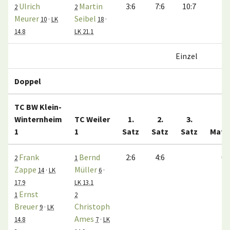
Ulrich
Martin
3:6
7:6
10:7
1:
2
2
Meurer
Seibel
10
·
LK
18
·
14.8
LK 21.1
Einzel
1:
Doppel
TC BW Klein-
Winternheim
TC Weiler
1.
2.
3.
1
1
Satz
Satz
Satz
Matc
Frank
Bernd
2:6
4:6
0:
2
1
Zappe
Müller
14
·
LK
6
·
17.9
LK 13.1
Ernst
1
2
Breuer
Christoph
9
·
LK
Ames
14.8
7
·
LK