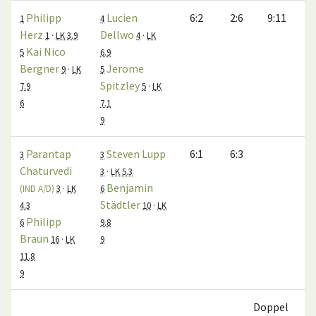
Philipp
Lucien
6:2
2:6
9:11
1
4
Herz
Dellwo
1
·
LK 3.9
4
·
LK
Kai Nico
5
6.9
Bergner
Jerome
9
·
LK
5
Spitzley
7.9
5
·
LK
6
7.1
9
Parantap
Steven Lupp
6:1
6:3
3
3
Chaturvedi
3
·
LK 5.3
Benjamin
(IND A/D)
3
·
LK
6
Städtler
4.3
10
·
LK
Philipp
6
9.8
Braun
16
·
LK
9
11.8
9
Doppel