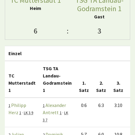
TC Mutterstadt 1
TSG TA Landau-
Godramstein 1
Heim
Gast
6
:
3
Einzel
TSG TA
TC
Landau-
Mutterstadt
Godramstein
1.
2.
3.
1
1
Satz
Satz
Satz
M
Philipp
Alexander
0:6
6:3
3:10
1
1
Herz
Antrett
1
·
LK 3.9
1
·
LK
3.7
Julian
Dominik
5:7
6:0
10:8
2
2