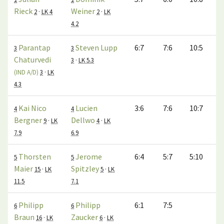
Rieck
Weiner
2
·
LK 4
2
·
LK
4.2
Parantap
Steven Lupp
6:7
7:6
10:5
3
3
Chaturvedi
3
·
LK 5.3
(IND A/D)
3
·
LK
4.3
Kai Nico
Lucien
3:6
7:6
10:7
4
4
Bergner
Dellwo
9
·
LK
4
·
LK
7.9
6.9
Thorsten
Jerome
6:4
5:7
5:10
5
5
Maier
Spitzley
15
·
LK
5
·
LK
11.5
7.1
Philipp
Philipp
6:1
7:5
6
6
Braun
Zaucker
16
·
LK
6
·
LK