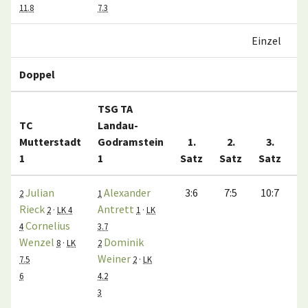
11.8
7.3
Einzel
Doppel
TSG TA
TC
Landau-
Mutterstadt
Godramstein
1.
2.
3.
1
1
Satz
Satz
Satz
M
Julian
Alexander
3:6
7:5
10:7
2
1
Rieck
Antrett
2
·
LK 4
1
·
LK
Cornelius
4
3.7
Wenzel
Dominik
8
·
LK
2
Weiner
7.5
2
·
LK
6
4.2
3