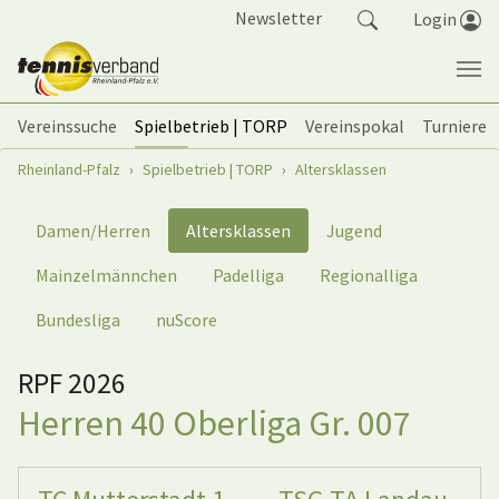
Springe zum Seiteninhalt
Newsletter
Login
Vereinssuche
Spielbetrieb | TORP
Vereinspokal
Turniere
Sie sind hier:
Rheinland-Pfalz
Spielbetrieb | TORP
Altersklassen
Damen/Herren
Altersklassen
Jugend
Mainzelmännchen
Padelliga
Regionalliga
Bundesliga
nuScore
RPF 2026
Herren 40 Oberliga Gr. 007