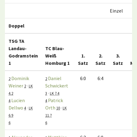
Einzel
Doppel
TSG TA
Landau-
TC Blau-
Godramstein
Weiß
1.
2.
3.
1
Homburg 1
Satz
Satz
Satz
Ma
Dominik
Daniel
6:0
6:4
2
2
Weiner
Schwickert
2
·
LK
4.2
3
·
LK 7.4
Lucien
Patrick
4
4
Dellwo
Orth
4
·
LK
10
·
LK
6.9
11.7
6
6