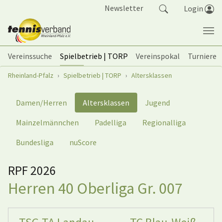
Springe zum Seiteninhalt
Newsletter
Login
Vereinssuche
Spielbetrieb | TORP
Vereinspokal
Turniere
Sie sind hier:
Rheinland-Pfalz
Spielbetrieb | TORP
Altersklassen
Damen/Herren
Altersklassen
Jugend
Mainzelmännchen
Padelliga
Regionalliga
Bundesliga
nuScore
RPF 2026
Herren 40 Oberliga Gr. 007