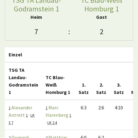
TSG TA Landau-
TC Blau-Weiß
Godramstein 1
Homburg 1
Heim
Gast
7
:
2
Einzel
TSG TA
Landau-
TC Blau-
Godramstein
Weiß
1.
2.
3.
1
Homburg 1
Satz
Satz
Satz
Ma
Alexander
Marc
6:3
2:6
4:10
1
1
Antrett
Harenberg
1
·
LK
1
3.7
·
LK 2.4
Dominik
Matthias
6:0
6:2
2
2