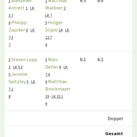
Alexander
Matthias
6:3
6:0
1
1
Antrett
Waldner
1
·
LK
2
·
3.7
LK 7
Philipp
Holger
6
5
Zaucker
Scipio
6
·
LK
14
·
LK
7.3
12.7
7
6
Steven Lupp
Marc
6:1
6:2
3
3
Deller
3
·
LK 5.3
4
·
LK
Jerome
5
7.4
Spitzley
Matthias
5
·
LK
6
Brockmayer
7.1
8
19
·
LK 15.1
9
Doppel
Gesamt