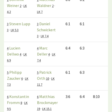
Weiner
Waldner
2
·
LK
2
·
4.2
LK 7
Steven Lupp
Daniel
6:1
6:1
3
3
Schwickert
3
·
LK 5.3
3
·
LK 7.4
Lucien
Marc
6:4
6:3
4
4
Dellwo
Deller
4
·
LK
4
·
LK
6.9
7.4
Philipp
Patrick
6:1
6:3
5
5
Zaucker
Orth
6
·
LK
10
·
LK
7.3
11.7
Konstantin
Matthias
3:6
6:4
8:10
6
6
Fromm
Brockmayer
8
·
LK
9.5
19
·
LK 15.1