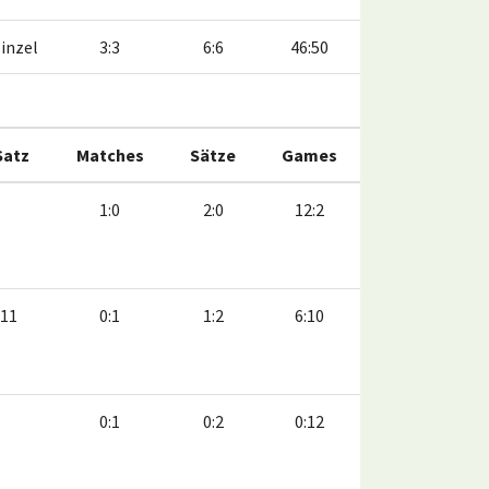
inzel
3:3
6:6
46:50
Satz
Matches
Sätze
Games
1:0
2:0
12:2
:11
0:1
1:2
6:10
0:1
0:2
0:12