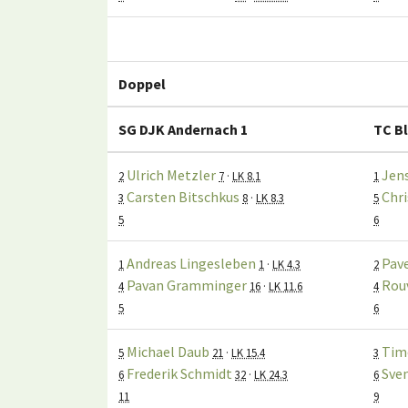
Doppel
SG DJK Andernach 1
TC Bl
Ulrich Metzler
Jen
2
7
·
LK 8.1
1
Carsten Bitschkus
Chri
3
8
·
LK 8.3
5
5
6
Andreas Lingesleben
Pav
1
1
·
LK 4.3
2
Pavan Gramminger
Rou
4
16
·
LK 11.6
4
5
6
Michael Daub
Tim
5
21
·
LK 15.4
3
Frederik Schmidt
Sve
6
32
·
LK 24.3
6
11
9