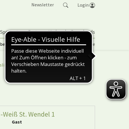
Newsletter
Login
 Sportarten
Partner
Verband
Downloads
lbetrieb | TORP
Vereinspokal
Turniere
sliga
nuScore
-Weiß St. Wendel 1
Gast