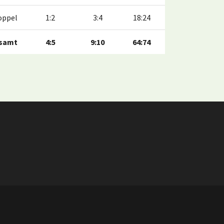
oppel
1:2
3:4
18:24
samt
4:5
9:10
64:74