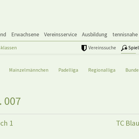
end
Erwachsene
Vereinsservice
Ausbildung
tennisnahe
sklassen
Vereinssuche
Spie
Mainzelmännchen
Padelliga
Regionalliga
Bunde
. 007
ch 1
TC Blau