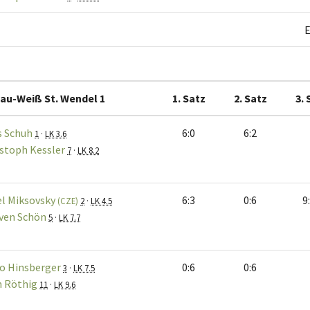
E
au-Weiß St. Wendel 1
1. Satz
2. Satz
3. 
s Schuh
6:0
6:2
1
·
LK 3.6
stoph Kessler
7
·
LK 8.2
el Miksovsky
6:3
0:6
9
(CZE)
2
·
LK 4.5
ven Schön
5
·
LK 7.7
o Hinsberger
0:6
0:6
3
·
LK 7.5
n Röthig
11
·
LK 9.6