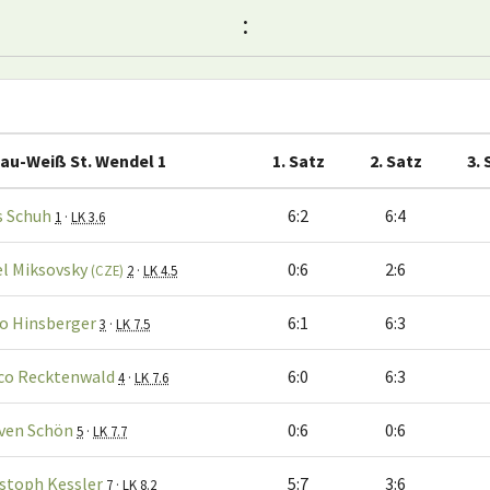
:
au-Weiß St. Wendel 1
1. Satz
2. Satz
3. 
s Schuh
6:2
6:4
1
·
LK 3.6
el Miksovsky
0:6
2:6
(CZE)
2
·
LK 4.5
o Hinsberger
6:1
6:3
3
·
LK 7.5
co Recktenwald
6:0
6:3
4
·
LK 7.6
ven Schön
0:6
0:6
5
·
LK 7.7
stoph Kessler
5:7
3:6
7
·
LK 8.2