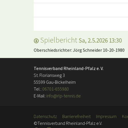
Spielbericht
Sa, 2.5.2026 13:30
Oberschiedsrichter: Jörg Schneider 10-20-1980
Tennisverband Rheinland-Pfalz e. V.
St. Floriansweg 3
55599 Gau-Bickelheim
Tel.:
06701-655980
E-Mail:
info@rlp-tennis.de
Datenschutz
Barrierefreiheit
Impressum
Ko
©Tennisverband Rheinland-Pfalz e.V.