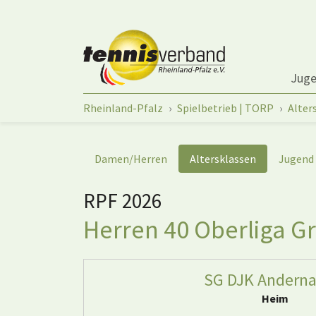
Springe zum Seiteninhalt
Jug
Sie sind hier:
Rheinland-Pfalz
Spielbetrieb | TORP
Alter
Damen/Herren
Altersklassen
Jugend
RPF 2026
Herren 40 Oberliga Gr
SG DJK Anderna
Heim