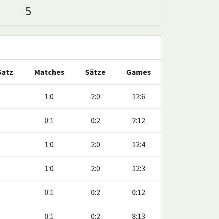
5
Satz
Matches
Sätze
Games
1:0
2:0
12:6
0:1
0:2
2:12
1:0
2:0
12:4
1:0
2:0
12:3
0:1
0:2
0:12
0:1
0:2
8:13