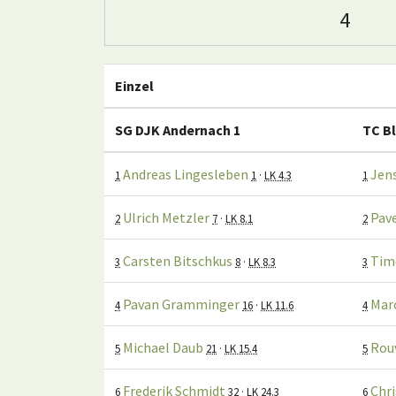
4
Einzel
SG DJK Andernach 1
TC Bl
Andreas Lingesleben
Jen
1
1
·
LK 4.3
1
Ulrich Metzler
Pav
2
7
·
LK 8.1
2
Carsten Bitschkus
Tim
3
8
·
LK 8.3
3
Pavan Gramminger
Mar
4
16
·
LK 11.6
4
Michael Daub
Rou
5
21
·
LK 15.4
5
Frederik Schmidt
Chri
6
32
·
LK 24.3
6