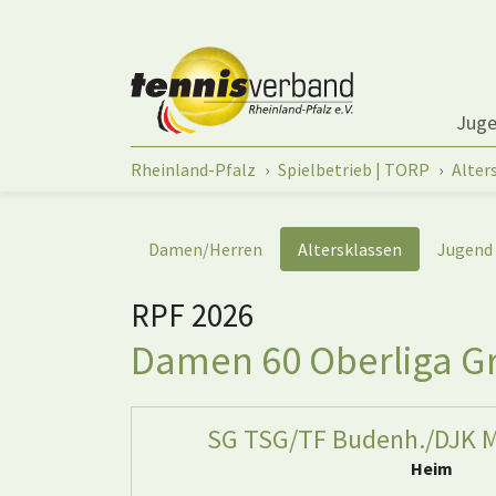
Springe zum Seiteninhalt
Jug
Sie sind hier:
Rheinland-Pfalz
Spielbetrieb | TORP
Alter
Damen/Herren
Altersklassen
Jugend
RPF 2026
Damen 60 Oberliga Gr
SG TSG/TF Budenh./DJK M
Heim