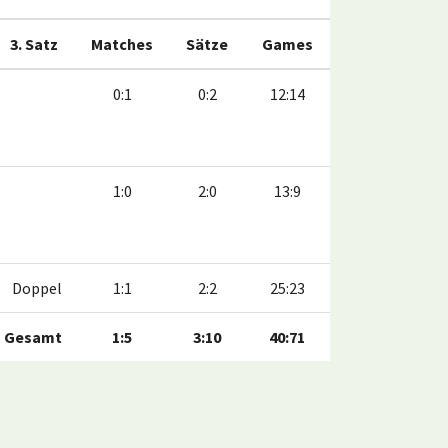
3. Satz
Matches
Sätze
Games
0:1
0:2
12:14
1:0
2:0
13:9
Doppel
1:1
2:2
25:23
Gesamt
1:5
3:10
40:71