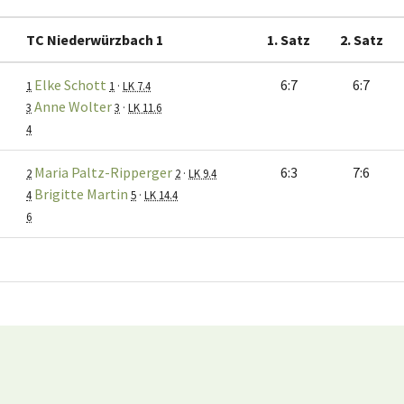
TC Niederwürzbach 1
1. Satz
2. Satz
Elke Schott
6:7
6:7
1
1
·
LK 7.4
Anne Wolter
3
3
·
LK 11.6
4
Maria Paltz-Ripperger
6:3
7:6
2
2
·
LK 9.4
Brigitte Martin
4
5
·
LK 14.4
6