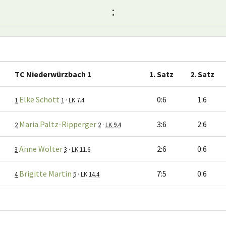
:
TC Niederwürzbach 1
1. Satz
2. Satz
Elke Schott
0:6
1:6
1
1
·
LK 7.4
Maria Paltz-Ripperger
3:6
2:6
2
2
·
LK 9.4
Anne Wolter
2:6
0:6
3
3
·
LK 11.6
Brigitte Martin
7:5
0:6
4
5
·
LK 14.4