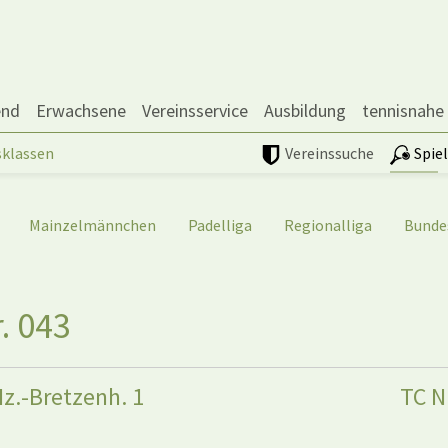
end
Erwachsene
Vereinsservice
Ausbildung
tennisnahe
sklassen
Vereinssuche
Spie
Mainzelmännchen
Padelliga
Regionalliga
Bunde
. 043
z.-Bretzenh. 1
TC N