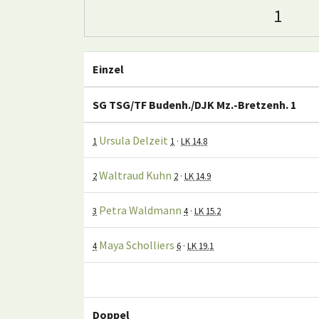
1
Einzel
SG TSG/TF Budenh./DJK Mz.-Bretzenh. 1
Ursula Delzeit
1
1
·
LK 14.8
Waltraud Kuhn
2
2
·
LK 14.9
Petra Waldmann
3
4
·
LK 15.2
Maya Scholliers
4
6
·
LK 19.1
Doppel