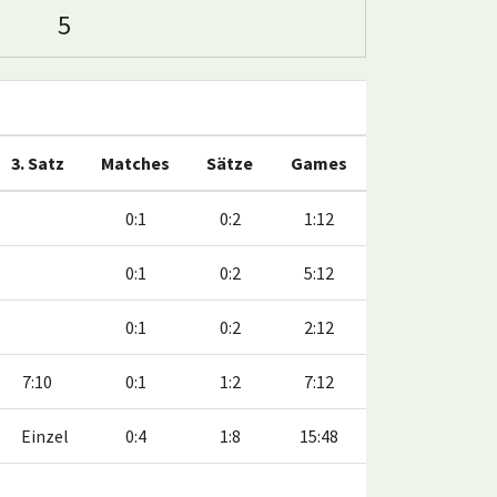
5
3. Satz
Matches
Sätze
Games
0:1
0:2
1:12
0:1
0:2
5:12
0:1
0:2
2:12
7:10
0:1
1:2
7:12
Einzel
0:4
1:8
15:48