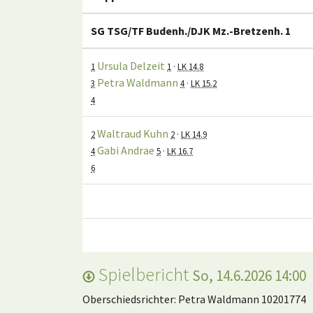
SG TSG/TF Budenh./DJK Mz.-Bretzenh. 1
Ursula Delzeit
1
1
·
LK 14.8
Petra Waldmann
3
4
·
LK 15.2
4
Waltraud Kuhn
2
2
·
LK 14.9
Gabi Andrae
4
5
·
LK 16.7
6
Spielbericht
So, 14.6.2026 14:00
Oberschiedsrichter: Petra Waldmann 10201774