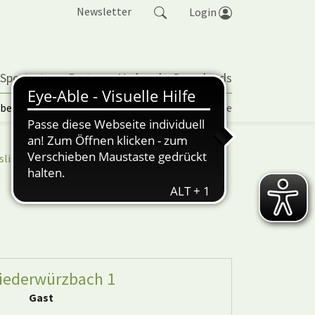
Newsletter
Login
 Sportarten
Partner
Verband
Downloads
lbetrieb | TORP
Vereinspokal
Turniere
sliga
nuScore
iederwürzbach 1
Gast