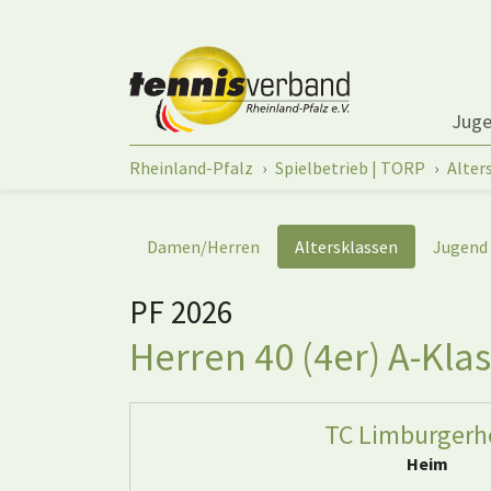
Springe zum Seiteninhalt
Jug
Sie sind hier:
Rheinland-Pfalz
Spielbetrieb | TORP
Alter
Damen/Herren
Altersklassen
Jugend
PF 2026
Herren 40 (4er) A-Klas
TC Limburgerh
Heim