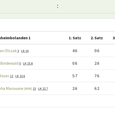
:
hheimbolanden 1
1. Satz
2. Satz
3
ian Olczak
4:6
0:6
3
·
LK 14
 Bindewald
0:6
2:6
5
·
LK 15.8
Risser
5:7
7:6
12
·
LK 22.6
pha Marouane
2:6
6:2
(MAR)
13
·
LK 22.7