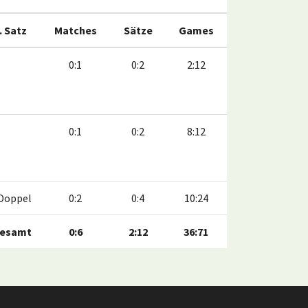
. Satz
Matches
Sätze
Games
0:1
0:2
2:12
0:1
0:2
8:12
Doppel
0:2
0:4
10:24
esamt
0:6
2:12
36:71