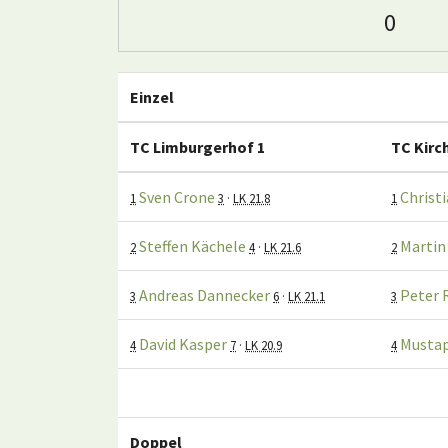
0
Einzel
TC Limburgerhof 1
TC Kirc
Sven Crone
Christ
1
3
·
LK 21.8
1
Steffen Kächele
Martin
2
4
·
LK 21.6
2
Andreas Dannecker
Peter 
3
6
·
LK 21.1
3
David Kasper
Musta
4
7
·
LK 20.9
4
Doppel