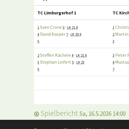
TC Limburgerhof 1
TC Kirc
Sven Crone
Christ
1
3
·
LK 21.8
1
David Kasper
Martin
4
7
·
LK 20.9
2
5
3
Steffen Kächele
Peter 
2
4
·
LK 21.6
3
Stephan Leifert
Musta
3
5
·
LK 23
4
5
7
Spielbericht
Sa, 16.5.2026 14:00