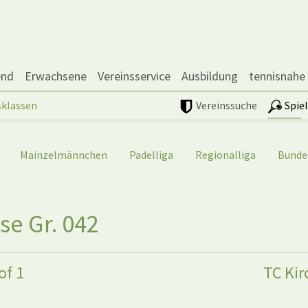
end
Erwachsene
Vereinsservice
Ausbildung
tennisnahe
sklassen
Vereinssuche
Spie
Mainzelmännchen
Padelliga
Regionalliga
Bunde
se Gr. 042
of 1
TC Ki