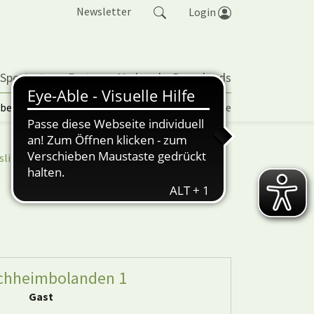
Newsletter
Login
 Sportarten
Partner
Verband
Downloads
lbetrieb | TORP
Vereinspokal
Turniere
sliga
nuScore
rchheimbolanden 1
Gast