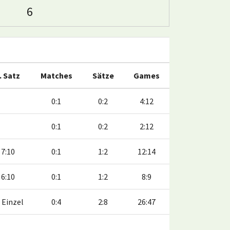
6
. Satz
Matches
Sätze
Games
0:1
0:2
4:12
0:1
0:2
2:12
7:10
0:1
1:2
12:14
6:10
0:1
1:2
8:9
Einzel
0:4
2:8
26:47