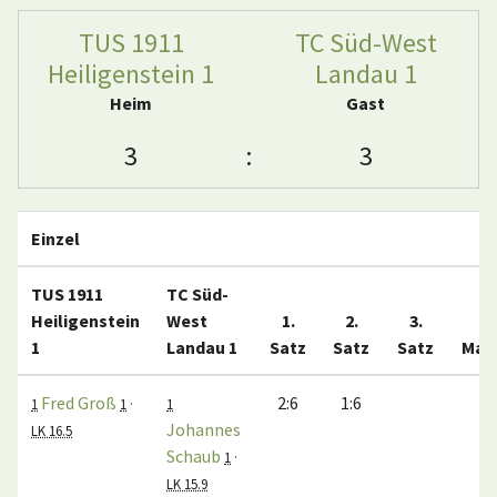
TUS 1911
TC Süd-West
Heiligenstein 1
Landau 1
Heim
Gast
3
:
3
Einzel
TUS 1911
TC Süd-
Heiligenstein
West
1.
2.
3.
1
Landau 1
Satz
Satz
Satz
Mat
Fred Groß
2:6
1:6
0
1
1
·
1
Johannes
LK 16.5
Schaub
1
·
LK 15.9