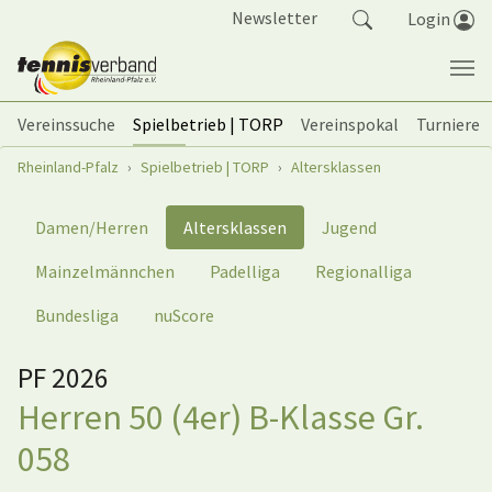
Springe zum Seiteninhalt
Newsletter
Login
Vereinssuche
Spielbetrieb | TORP
Vereinspokal
Turniere
Sie sind hier:
Rheinland-Pfalz
Spielbetrieb | TORP
Altersklassen
Damen/Herren
Altersklassen
Jugend
Mainzelmännchen
Padelliga
Regionalliga
Bundesliga
nuScore
PF 2026
Herren 50 (4er) B-Klasse Gr.
058