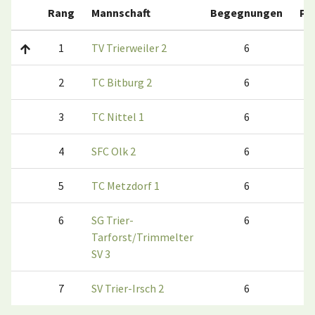
Rang
Mannschaft
Begegnungen
Pu
1
TV Trierweiler 2
6
1
2
TC Bitburg 2
6
3
TC Nittel 1
6
4
SFC Olk 2
6
5
TC Metzdorf 1
6
6
SG Trier-
6
Tarforst/Trimmelter
SV 3
7
SV Trier-Irsch 2
6
0