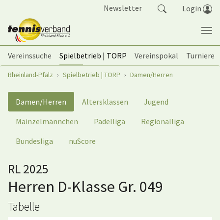
Springe zum Seiteninhalt
Newsletter
Login
Vereinssuche
Spielbetrieb | TORP
Vereinspokal
Turniere
Sie sind hier:
Rheinland-Pfalz
Spielbetrieb | TORP
Damen/Herren
Damen/Herren
Altersklassen
Jugend
Mainzelmännchen
Padelliga
Regionalliga
Bundesliga
nuScore
RL 2025
Herren D-Klasse Gr. 049
Tabelle