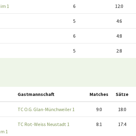
im 1
6
12:0
5
4:6
6
4:8
5
2:8
Gastmannschaft
Matches
Sätze
TC O.G. Glan-Münchweiler 1
9:0
18:0
TC Rot-Weiss Neustadt 1
8:1
17:4
im 1