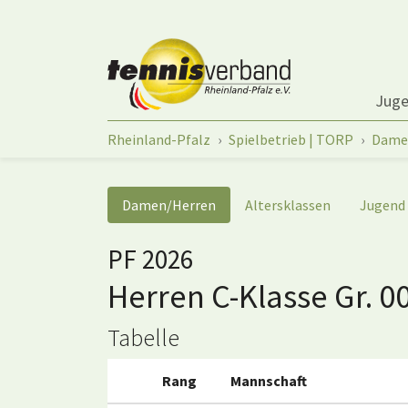
Springe zum Seiteninhalt
Jug
Sie sind hier:
Rheinland-Pfalz
Spielbetrieb | TORP
Dame
Damen/Herren
Altersklassen
Jugend
PF 2026
Herren C-Klasse Gr. 0
Tabelle
Rang
Mannschaft