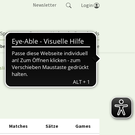
Newsletter
Login
 Sportarten
Partner
Verband
Downloads
lbetrieb | TORP
Vereinspokal
Turniere
sliga
nuScore
Matches
Sätze
Games