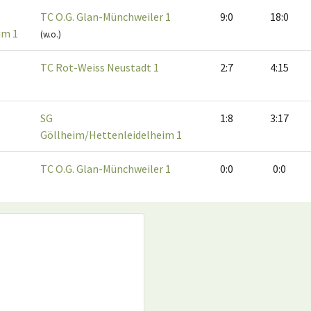
TC O.G. Glan-Münchweiler 1
9:0
18:0
im 1
(w.o.)
TC Rot-Weiss Neustadt 1
2:7
4:15
SG
1:8
3:17
Göllheim/Hettenleidelheim 1
TC O.G. Glan-Münchweiler 1
0:0
0:0