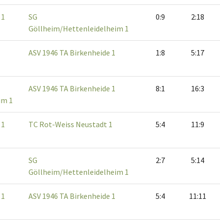
 1
SG
0:9
2:18
Göllheim/Hettenleidelheim 1
ASV 1946 TA Birkenheide 1
1:8
5:17
ASV 1946 TA Birkenheide 1
8:1
16:3
im 1
 1
TC Rot-Weiss Neustadt 1
5:4
11:9
SG
2:7
5:14
Göllheim/Hettenleidelheim 1
 1
ASV 1946 TA Birkenheide 1
5:4
11:11