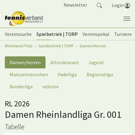
Springe zum Seiteninhalt
Newsletter
Login
Vereinssuche
Spielbetrieb | TORP
Vereinspokal
Turniere
Sie sind hier:
Rheinland-Pfalz
Spielbetrieb | TORP
Damen/Herren
Damen/Herren
Altersklassen
Jugend
Mainzelmännchen
Padelliga
Regionalliga
Bundesliga
nuScore
RL 2026
Damen Rheinlandliga Gr. 001
Tabelle