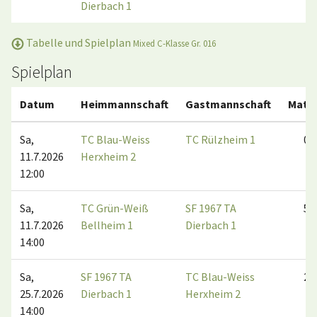
Dierbach 1
Tabelle und Spielplan
Mixed C-Klasse Gr. 016
Spielplan
Datum
Heimmannschaft
Gastmannschaft
Matc
Sa,
TC Blau-Weiss
TC Rülzheim 1
0:6
11.7.2026
Herxheim 2
12:00
Sa,
TC Grün-Weiß
SF 1967 TA
5:1
11.7.2026
Bellheim 1
Dierbach 1
14:00
Sa,
SF 1967 TA
TC Blau-Weiss
2:4
25.7.2026
Dierbach 1
Herxheim 2
14:00