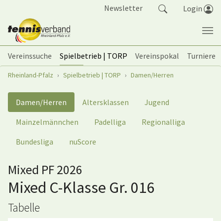
Springe zum Seiteninhalt
Newsletter
Login
Vereinssuche
Spielbetrieb | TORP
Vereinspokal
Turniere
Sie sind hier:
Rheinland-Pfalz
Spielbetrieb | TORP
Damen/Herren
Damen/Herren
Altersklassen
Jugend
Mainzelmännchen
Padelliga
Regionalliga
Bundesliga
nuScore
Mixed PF 2026
Mixed C-Klasse Gr. 016
Tabelle