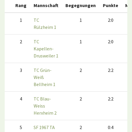
Rang
Mannschaft
Begegnungen
Punkte
Ma
1
TC
1
2:0
Rülzheim 1
2
TC
1
2:0
Kapellen-
Drusweiler 1
3
TC Grün-
2
2:2
Weiß
Bellheim 1
4
TC Blau-
2
2:2
Weiss
Herxheim 2
5
SF 1967 TA
2
0:4