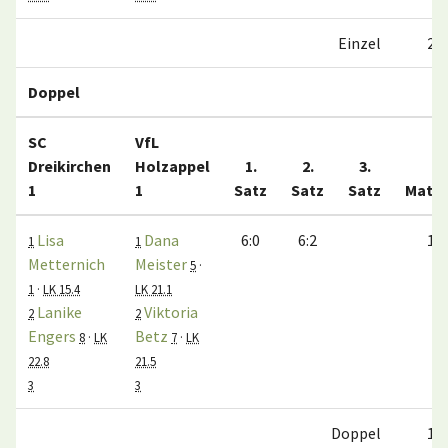
Einzel
2:0
Doppel
SC
VfL
Dreikirchen
Holzappel
1.
2.
3.
1
1
Satz
Satz
Satz
Matc
Lisa
Dana
6:0
6:2
1:0
1
1
Metternich
Meister
5
·
1
·
LK 15.4
LK 21.1
Lanike
Viktoria
2
2
Engers
Betz
8
·
LK
7
·
LK
22.8
21.5
3
3
Doppel
1:0