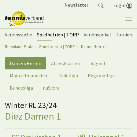
Springe zum Seiteninhalt
Newsletter
Login
Vereinssuche
Spielbetrieb | TORP
Vereinspokal
Turniere
Sie sind hier:
Rheinland-Pfalz
Spielbetrieb | TORP
Damen/Herren
Damen/Herren
Altersklassen
Jugend
Mainzelmännchen
Padelliga
Regionalliga
Bundesliga
nuScore
Winter RL 23/24
Diez Damen 1