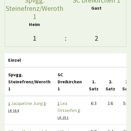
Spvgg.
SC Dreikirchen 1
Steinefrenz/Weroth
Gast
1
Heim
1
:
2
Einzel
Spvgg.
SC
Steinefrenz/Weroth
Dreikirchen
1.
2.
3.
1
1
Satz
Satz
Sat
Jacqueline Jung
Lea
6:3
1:6
5:10
1
3
·
1
Ortseifen
LK 16.4
2
·
LK 19.1