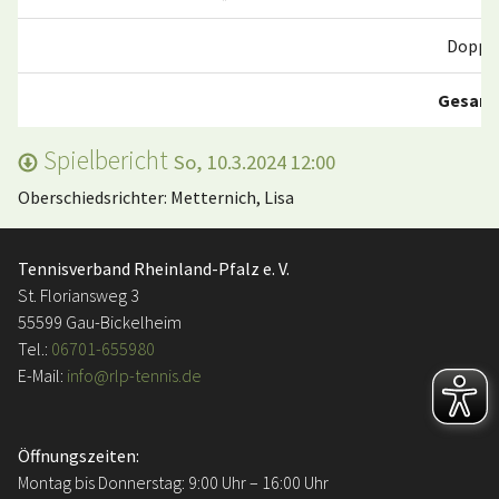
Doppe
Gesam
Spielbericht
So, 10.3.2024 12:00
Oberschiedsrichter: Metternich, Lisa
Tennisverband Rheinland-Pfalz e. V.
St. Floriansweg 3
55599 Gau-Bickelheim
Tel.:
06701-655980
E-Mail:
info@rlp-tennis.de
Öffnungszeiten:
Montag bis Donnerstag: 9:00 Uhr – 16:00 Uhr