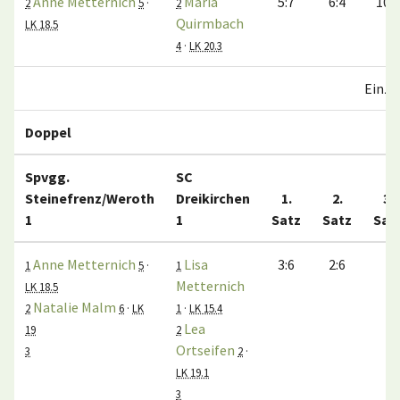
Anne Metternich
Maria
5:7
6:4
10:7
2
5
·
2
Quirmbach
LK 18.5
4
·
LK 20.3
Einze
Doppel
Spvgg.
SC
Steinefrenz/Weroth
Dreikirchen
1.
2.
3.
1
1
Satz
Satz
Sat
Anne Metternich
Lisa
3:6
2:6
1
5
·
1
Metternich
LK 18.5
Natalie Malm
2
6
·
LK
1
·
LK 15.4
Lea
19
2
Ortseifen
3
2
·
LK 19.1
3