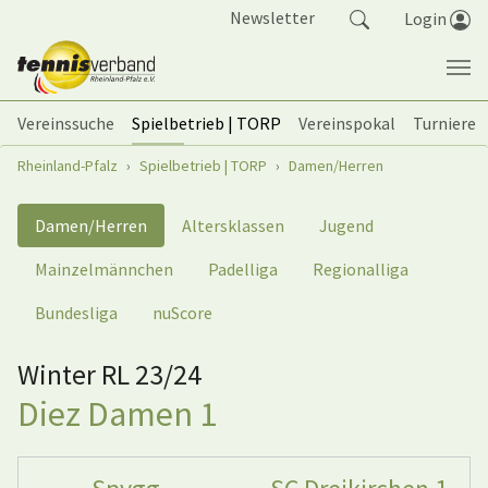
Springe zum Seiteninhalt
Newsletter
Login
Vereinssuche
Spielbetrieb | TORP
Vereinspokal
Turniere
Sie sind hier:
Rheinland-Pfalz
Spielbetrieb | TORP
Damen/Herren
Damen/Herren
Altersklassen
Jugend
Mainzelmännchen
Padelliga
Regionalliga
Bundesliga
nuScore
Winter RL 23/24
Diez Damen 1