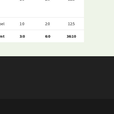
pel
1:0
2:0
12:5
mt
3:0
6:0
36:10