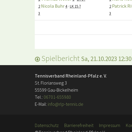
Nicola Buhr
Patrick R
2
4
·
LK 15.7
2
3
3
Spielbericht
Sa, 21.10.2023 12:30
Tennisverband Rheinland-Pfalz e. V.
St. Floriansweg 3
55599 Gau-Bickelheim
Tel.:
06701-655980
E-Mail:
info@rlp-tennis.de
Datenschutz
Barrierefreiheit
Impressum
Ko