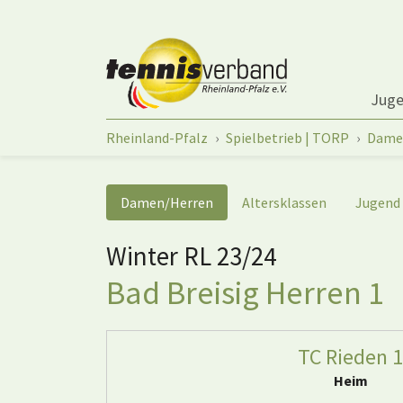
Springe zum Seiteninhalt
Jug
Sie sind hier:
Rheinland-Pfalz
Spielbetrieb | TORP
Dame
Damen/Herren
Altersklassen
Jugend
Winter RL 23/24
Bad Breisig Herren 1
TC Rieden 1
Heim