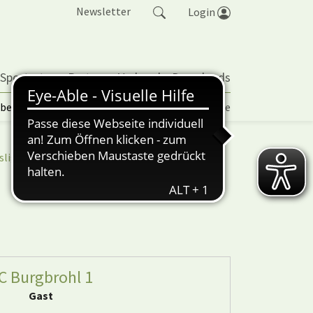
Newsletter
Login
 Sportarten
Partner
Verband
Downloads
lbetrieb | TORP
Vereinspokal
Turniere
sliga
nuScore
C Burgbrohl 1
Gast