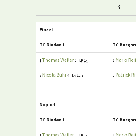
3
Einzel
TC Rieden 1
TC Burgbr
Thomas Weiler
Mario Rei
1
2
·
LK 14
1
Nicola Buhr
Patrick R
2
4
·
LK 15.7
2
Doppel
TC Rieden 1
TC Burgbr
Thomas Weiler
Mario Rei
1
2
·
LK 14
1