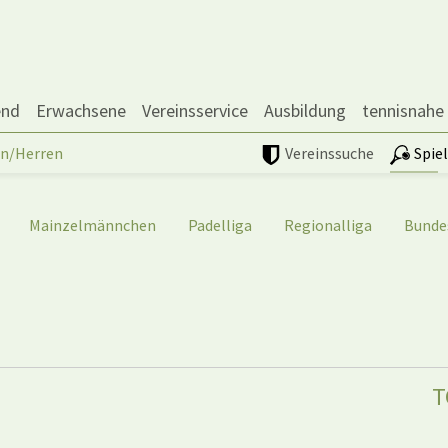
end
Erwachsene
Vereinsservice
Ausbildung
tennisnahe
n/Herren
Vereinssuche
Spie
Mainzelmännchen
Padelliga
Regionalliga
Bunde
T