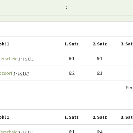
:
ohl 1
1. Satz
2. Satz
3. Sat
ferscheid
6:1
6:1
3
·
LK 19.1
itzdorf
6:2
6:1
4
·
LK 19.7
Ein
ohl 1
1. Satz
2. Satz
3. Sat
ferscheid
6:1
6:4
3
·
LK 19.1