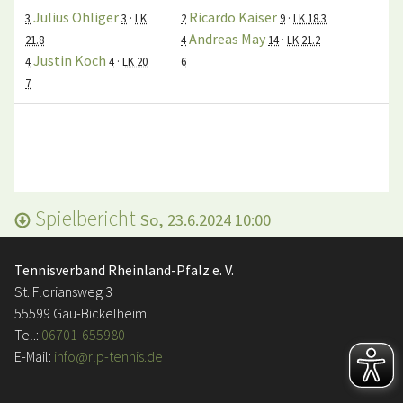
Julius Ohliger
Ricardo Kaiser
0:
3
3
·
LK
2
9
·
LK 18.3
Andreas May
21.8
4
14
·
LK 21.2
Justin Koch
4
4
·
LK 20
6
7
Spielbericht
So, 23.6.2024 10:00
Tennisverband Rheinland-Pfalz e. V.
St. Floriansweg 3
55599 Gau-Bickelheim
Tel.:
06701-655980
E-Mail:
info@rlp-tennis.de