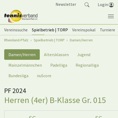
Springe zum Seiteninhalt
Newsletter
Login
Vereinssuche
Spielbetrieb | TORP
Vereinspokal
Turniere
Sie sind hier:
Rheinland-Pfalz
Spielbetrieb | TORP
Damen/Herren
Damen/Herren
Altersklassen
Jugend
Mainzelmännchen
Padelliga
Regionalliga
Bundesliga
nuScore
PF 2024
Herren (4er) B-Klasse Gr. 015