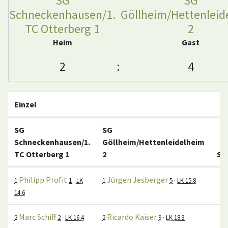
SG
SG
Schneckenhausen/1.
Göllheim/Hettenleid
TC Otterberg 1
2
Heim
Gast
2
:
4
Einzel
SG
SG
Schneckenhausen/1.
Göllheim/Hettenleidelheim
1
TC Otterberg 1
2
Sa
Philipp Profit
Jürgen Jesberger
7:
1
1
·
LK
1
5
·
LK 15.8
14.6
Marc Schiff
Ricardo Kaiser
6:
2
2
·
LK 16.4
2
9
·
LK 18.3