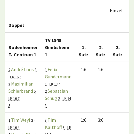
Einzel
Doppel
TV 1848
Bodenheimer
Gimbsheim
1.
2.
3.
T.-Centrum 1
1
Satz
Satz
Satz
M
André Loos
Felix
1:6
1:6
2
3
1
Gundermann
·
LK 16.6
Maximilian
3
1
·
LK 13.4
Schierbrand
Sebastian
5
·
2
Schug
LK 16.7
2
·
LK 14
5
3
Tim Weyl
Tim
1:6
3:6
1
2
·
3
Kalthoff
LK 16.4
3
·
LK