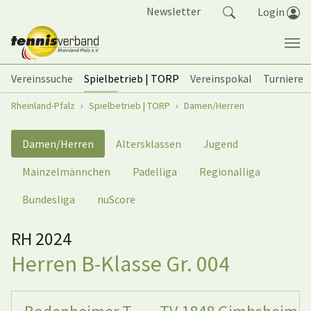
Springe zum Seiteninhalt
Newsletter
Login
Vereinssuche
Spielbetrieb | TORP
Vereinspokal
Turniere
Sie sind hier:
Rheinland-Pfalz
Spielbetrieb | TORP
Damen/Herren
Damen/Herren
Altersklassen
Jugend
Mainzelmännchen
Padelliga
Regionalliga
Bundesliga
nuScore
RH 2024
Herren B-Klasse Gr. 004