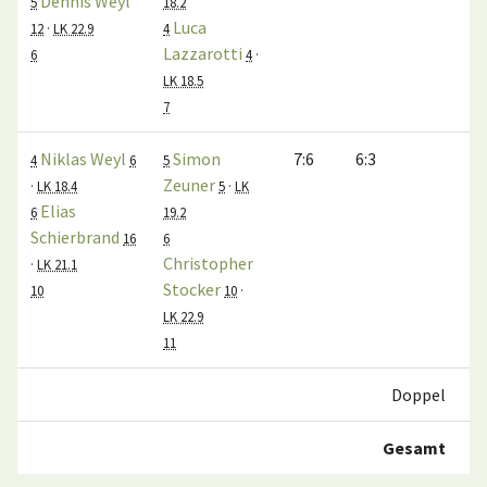
Dennis Weyl
5
18.2
Luca
12
·
LK 22.9
4
Lazzarotti
6
4
·
LK 18.5
7
Niklas Weyl
Simon
7:6
6:3
4
6
5
Zeuner
·
LK 18.4
5
·
LK
Elias
6
19.2
Schierbrand
16
6
Christopher
·
LK 21.1
Stocker
10
10
·
LK 22.9
11
Doppel
Gesamt