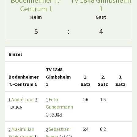
Bodenheimer T.-
TV 1848 Gimbsheim
Centrum 1
1
Heim
Gast
5
:
4
Einzel
TV 1848
Bodenheimer
Gimbsheim
1.
2.
3.
T.-Centrum 1
1
Satz
Satz
Satz
M
André Loos
Felix
1:6
1:6
1
3
1
Gundermann
·
LK 16.6
1
·
LK 13.4
Maximilian
Sebastian
6:4
6:2
2
2
Schierbrand
Schug
5
·
2
·
LK 14