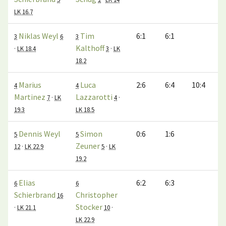
LK 16.7
Niklas Weyl
Tim
6:1
6:1
3
6
3
Kalthoff
·
LK 18.4
3
·
LK
18.2
Marius
Luca
2:6
6:4
10:4
4
4
Martinez
Lazzarotti
7
·
LK
4
·
19.3
LK 18.5
Dennis Weyl
Simon
0:6
1:6
5
5
Zeuner
12
·
LK 22.9
5
·
LK
19.2
Elias
6:2
6:3
6
6
Schierbrand
Christopher
16
Stocker
·
LK 21.1
10
·
LK 22.9