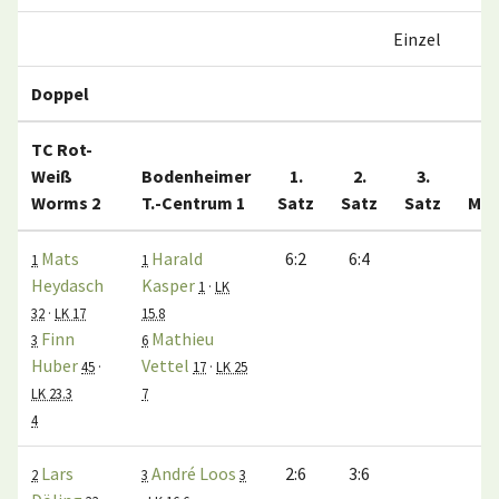
Einzel
3
Doppel
TC Rot-
Weiß
Bodenheimer
1.
2.
3.
Worms 2
T.-Centrum 1
Satz
Satz
Satz
Mat
Mats
Harald
6:2
6:4
1
1
1
Heydasch
Kasper
1
·
LK
32
·
LK 17
15.8
Finn
Mathieu
3
6
Huber
Vettel
45
·
17
·
LK 25
LK 23.3
7
4
Lars
André Loos
2:6
3:6
0
2
3
3