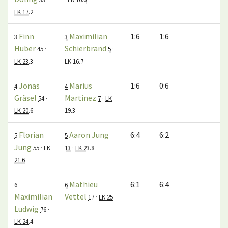
LK 17.2
Finn
Maximilian
1:6
1:6
0
3
3
Huber
Schierbrand
45
·
5
·
LK 23.3
LK 16.7
Jonas
Marius
1:6
0:6
0
4
4
Gräsel
Martinez
54
·
7
·
LK
LK 20.6
19.3
Florian
Aaron Jung
6:4
6:2
1
5
5
Jung
55
·
LK
13
·
LK 23.8
21.6
Mathieu
6:1
6:4
1
6
6
Maximilian
Vettel
17
·
LK 25
Ludwig
76
·
LK 24.4