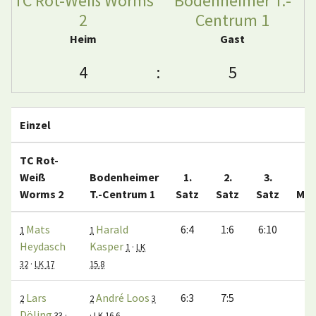
TC Rot-Weiß Worms
Bodenheimer T.-
2
Centrum 1
Heim
Gast
4
:
5
Einzel
TC Rot-
Weiß
Bodenheimer
1.
2.
3.
Worms 2
T.-Centrum 1
Satz
Satz
Satz
Mat
Mats
Harald
6:4
1:6
6:10
0
1
1
Heydasch
Kasper
1
·
LK
32
·
LK 17
15.8
Lars
André Loos
6:3
7:5
1
2
2
3
Döling
33
·
·
LK 16.6