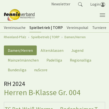
Springe zum Seiteninhalt
Newsletter
Login
Vereinssuche
Spielbetrieb | TORP
Vereinspokal
Turniere
Sie sind hier:
Rheinland-Pfalz
Spielbetrieb | TORP
Damen/Herren
Damen/Herren
Altersklassen
Jugend
Mainzelmännchen
Padelliga
Regionalliga
Bundesliga
nuScore
RH 2024
Herren B-Klasse Gr. 004