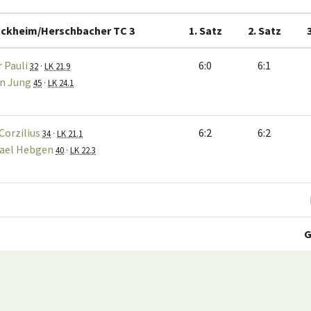
ckheim/Herschbacher TC 3
1. Satz
2. Satz
r Pauli
6:0
6:1
32
·
LK 21.9
n Jung
45
·
LK 24.1
Corzilius
6:2
6:2
34
·
LK 21.1
ael Hebgen
40
·
LK 22.3
G