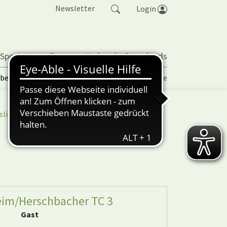
Newsletter
Login
 Sportarten
Partner
Verband
Downloads
lbetrieb | TORP
Vereinspokal
Turniere
sliga
nuScore
im/Herschbacher TC 3
Gast