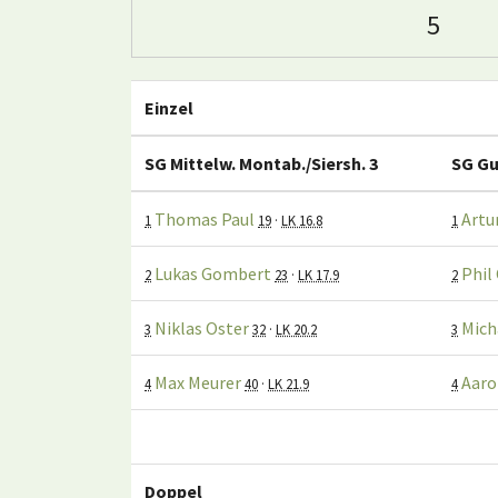
5
Einzel
SG Mittelw. Montab./Siersh. 3
SG Gu
Thomas Paul
Artu
1
19
·
LK 16.8
1
Lukas Gombert
Phil 
2
23
·
LK 17.9
2
Niklas Oster
Mich
3
32
·
LK 20.2
3
Max Meurer
Aaro
4
40
·
LK 21.9
4
Doppel