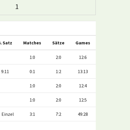
1
3. Satz
Matches
Sätze
Games
1:0
2:0
12:6
9:11
0:1
1:2
13:13
1:0
2:0
12:4
1:0
2:0
12:5
Einzel
3:1
7:2
49:28