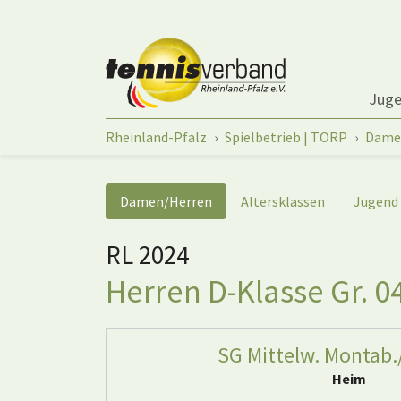
Springe zum Seiteninhalt
Jug
Sie sind hier:
Rheinland-Pfalz
Spielbetrieb | TORP
Dame
Damen/Herren
Altersklassen
Jugend
RL 2024
Herren D-Klasse Gr. 0
SG Mittelw. Montab./
Heim