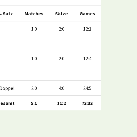
3. Satz
Matches
Sätze
Games
1:0
2:0
12:1
1:0
2:0
12:4
Doppel
2:0
4:0
24:5
esamt
5:1
11:2
73:33