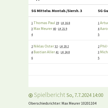
SG Mittelw. Montab./Siersh. 3
SG Gu
Thomas Paul
Artu
1
19
·
LK 16.8
1
Max Meurer
Aaro
3
40
·
LK 21.9
4
4
5
Niklas Oster
Phil 
2
32
·
LK 20.2
2
Bastian Aller
Mich
4
41
·
LK 24.8
3
6
5
Spielbericht
So, 7.7.2024 14:00
Oberschiedsrichter: Max Meurer 10201104