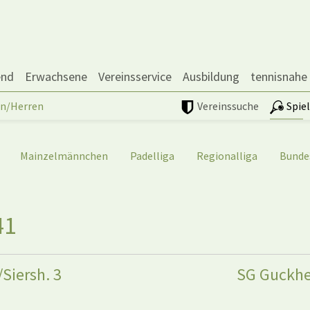
end
Erwachsene
Vereinsservice
Ausbildung
tennisnahe
n/Herren
Vereinssuche
Spie
Mainzelmännchen
Padelliga
Regionalliga
Bunde
41
Siersh. 3
SG Guckhe