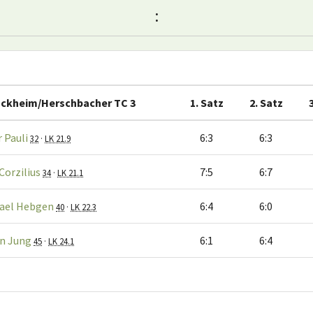
:
ckheim/Herschbacher TC 3
1. Satz
2. Satz
r Pauli
6:3
6:3
32
·
LK 21.9
Corzilius
7:5
6:7
34
·
LK 21.1
ael Hebgen
6:4
6:0
40
·
LK 22.3
n Jung
6:1
6:4
45
·
LK 24.1