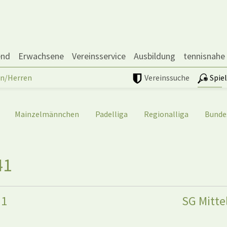
end
Erwachsene
Vereinsservice
Ausbildung
tennisnahe
n/Herren
Vereinssuche
Spie
Mainzelmännchen
Padelliga
Regionalliga
Bunde
41
 1
SG Mitte