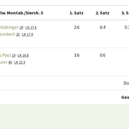
lw. Montab./Siersh. 3
1. Satz
2. Satz
3. 
 Hübinger
2:6
6:4
5:
20
·
LK 17.4
Gombert
23
·
LK 17.9
 Paul
3:6
0:6
19
·
LK 16.8
urer
40
·
LK 21.9
Do
Ge