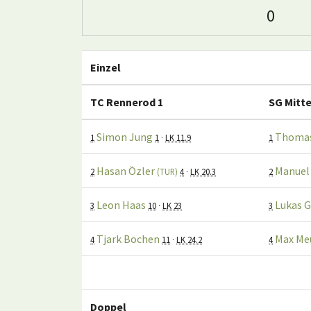
0
Einzel
TC Rennerod 1
SG Mitte
Simon Jung
Thomas
1
1
·
LK 11.9
1
Hasan Özler
Manuel
2
(TUR)
4
·
LK 20.3
2
Leon Haas
Lukas 
3
10
·
LK 23
3
Tjark Bochen
Max Me
4
11
·
LK 24.2
4
Doppel