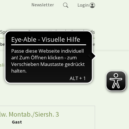
Newsletter
Login
 Sportarten
Partner
Verband
Downloads
lbetrieb | TORP
Vereinspokal
Turniere
sliga
nuScore
lw. Montab./Siersh. 3
Gast