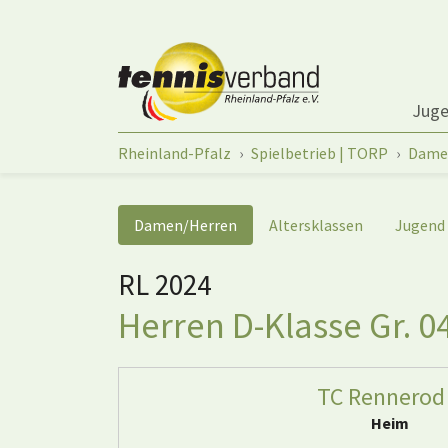
Springe zum Seiteninhalt
Jug
Sie sind hier:
Rheinland-Pfalz
Spielbetrieb | TORP
Dame
Damen/Herren
Altersklassen
Jugend
RL 2024
Herren D-Klasse Gr. 0
TC Rennerod
Heim