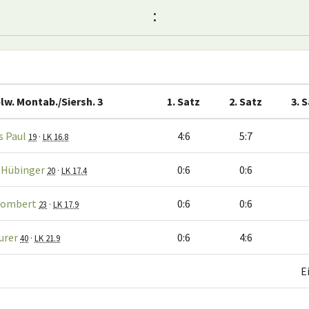
:
lw. Montab./Siersh. 3
1. Satz
2. Satz
3. 
 Paul
4:6
5:7
19
·
LK 16.8
 Hübinger
0:6
0:6
20
·
LK 17.4
Gombert
0:6
0:6
23
·
LK 17.9
urer
0:6
4:6
40
·
LK 21.9
E