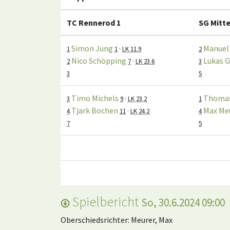
TC Rennerod 1
SG Mitte
Simon Jung
Manuel
1
1
·
LK 11.9
2
Nico Schöpping
Lukas 
2
7
·
LK 23.6
3
3
5
Timo Michels
Thomas
3
9
·
LK 23.2
1
Tjark Bochen
Max Me
4
11
·
LK 24.2
4
7
5
Spielbericht
So, 30.6.2024 09:00
Oberschiedsrichter: Meurer, Max