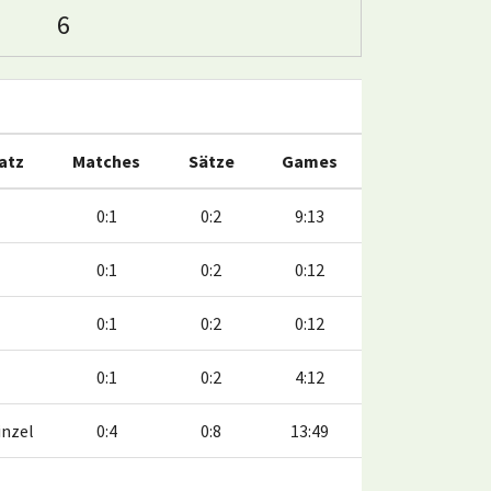
6
Satz
Matches
Sätze
Games
0:1
0:2
9:13
0:1
0:2
0:12
0:1
0:2
0:12
0:1
0:2
4:12
inzel
0:4
0:8
13:49