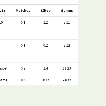
Satz
Matches
Sätze
Games
10
0:1
1:2
8:11
0:1
0:2
3:12
ppel
0:2
1:4
11:23
samt
0:6
1:12
24:72