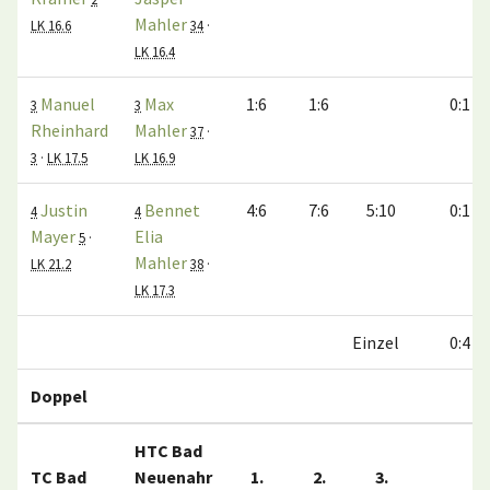
Mahler
LK 16.6
34
·
LK 16.4
Manuel
Max
1:6
1:6
0:1
3
3
Rheinhard
Mahler
37
·
3
·
LK 17.5
LK 16.9
Justin
Bennet
4:6
7:6
5:10
0:1
4
4
Mayer
Elia
5
·
Mahler
LK 21.2
38
·
LK 17.3
Einzel
0:4
Doppel
HTC Bad
TC Bad
Neuenahr
1.
2.
3.