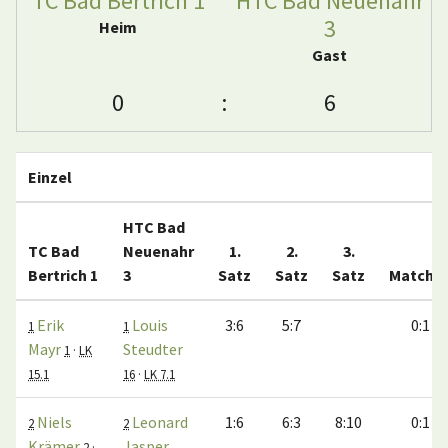
TC Bad Bertrich 1
HTC Bad Neuenahr
3
Heim
Gast
0
:
6
Einzel
HTC Bad
TC Bad
Neuenahr
1.
2.
3.
Bertrich 1
3
Satz
Satz
Satz
Matche
Erik
Louis
3:6
5:7
0:1
1
1
Mayr
Steudter
1
·
LK
15.1
16
·
LK 7.1
Niels
Leonard
1:6
6:3
8:10
0:1
2
2
Krämer
Jasper
2
·