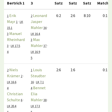
Bertrich 1
3
Satz
Satz
Satz
Matche
Erik
Leonard
6:2
2:6
8:10
0:1
1
2
Mayr
Jasper
1
·
LK
Mahler
15.1
34
·
Manuel
3
LK 16.4
Rheinhard
Max
3
Mahler
3
·
LK 17.5
37
·
4
LK 16.9
5
Niels
Louis
2:6
1:6
0:1
2
1
Krämer
Steudter
2
·
LK 16.6
16
·
LK 7.1
Bennet
4
4
Christian
Elia
Schulte
Mahler
6
·
38
·
LK 20.4
LK 17.3