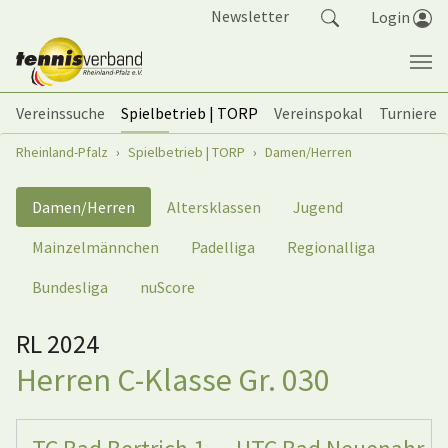
Springe zum Seiteninhalt
Newsletter
Login
Vereinssuche
Spielbetrieb | TORP
Vereinspokal
Turniere
Sie sind hier:
Rheinland-Pfalz
Spielbetrieb | TORP
Damen/Herren
Damen/Herren
Altersklassen
Jugend
Mainzelmännchen
Padelliga
Regionalliga
Bundesliga
nuScore
RL 2024
Herren C-Klasse Gr. 030