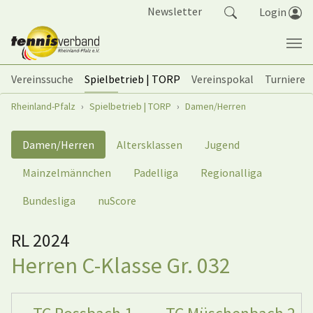
Springe zum Seiteninhalt
Newsletter
Login
Vereinssuche
Spielbetrieb | TORP
Vereinspokal
Turniere
Sie sind hier:
Rheinland-Pfalz
Spielbetrieb | TORP
Damen/Herren
Damen/Herren
Altersklassen
Jugend
Mainzelmännchen
Padelliga
Regionalliga
Bundesliga
nuScore
RL 2024
Herren C-Klasse Gr. 032