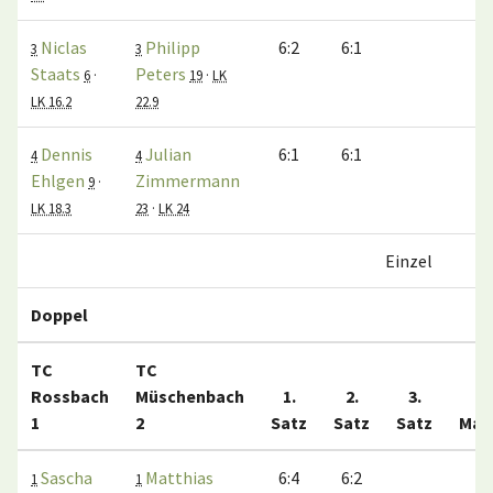
Niclas
Philipp
6:2
6:1
1
3
3
Staats
Peters
6
·
19
·
LK
LK 16.2
22.9
Dennis
Julian
6:1
6:1
1
4
4
Ehlgen
Zimmermann
9
·
LK 18.3
23
·
LK 24
Einzel
3
Doppel
TC
TC
Rossbach
Müschenbach
1.
2.
3.
1
2
Satz
Satz
Satz
Mat
Sascha
Matthias
6:4
6:2
1
1
1