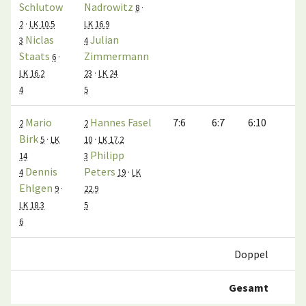
Schlutow
Nadrowitz
8
·
2
·
LK 10.5
LK 16.9
Niclas
Julian
3
4
Staats
Zimmermann
6
·
LK 16.2
23
·
LK 24
4
5
Mario
Hannes Fasel
7:6
6:7
6:10
0
2
2
Birk
5
·
LK
10
·
LK 17.2
Philipp
14
3
Dennis
Peters
4
19
·
LK
Ehlgen
9
·
22.9
LK 18.3
5
6
Doppel
1
Gesamt
4