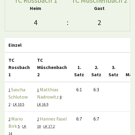
TC Rossbach 1
TC Müschenbach 2
Heim
Gast
4
:
2
Einzel
TC
TC
Rossbach
Müschenbach
1.
2.
3.
1
2
Satz
Satz
Satz
Mat
Sascha
Matthias
6:1
6:3
1
1
1
Schlutow
Nadrowitz
8
·
2
·
LK 10.5
LK 16.9
Mario
Hannes Fasel
6:7
6:7
0
2
2
Birk
5
·
LK
10
·
LK 17.2
14