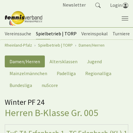
Springe zum Seiteninhalt
Newsletter
Login
Vereinssuche
Spielbetrieb | TORP
Vereinspokal
Turniere
Sie sind hier:
Rheinland-Pfalz
Spielbetrieb | TORP
Damen/Herren
Damen/Herren
Altersklassen
Jugend
Mainzelmännchen
Padelliga
Regionalliga
Bundesliga
nuScore
Winter PF 24
Herren B-Klasse Gr. 005