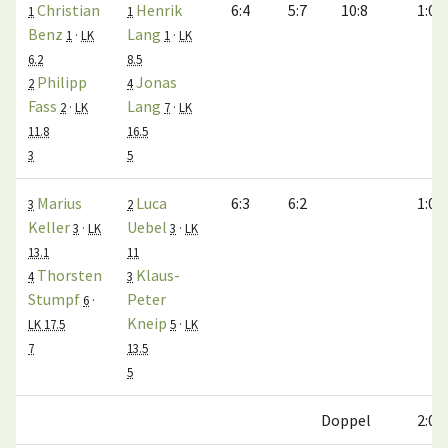
Christian
Henrik
6:4
5:7
10:8
1:0
1
1
Benz
Lang
1
·
LK
1
·
LK
6.2
8.5
Philipp
Jonas
2
4
Fass
Lang
2
·
LK
7
·
LK
11.8
16.5
3
5
Marius
Luca
6:3
6:2
1:0
3
2
Keller
Uebel
3
·
LK
3
·
LK
13.1
11
Thorsten
Klaus-
4
3
Stumpf
Peter
6
·
Kneip
LK 17.5
5
·
LK
7
13.5
5
Doppel
2:0