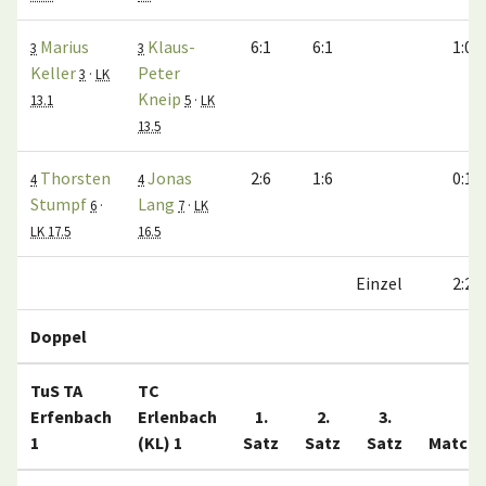
Marius
Klaus-
6:1
6:1
1:0
3
3
Keller
Peter
3
·
LK
Kneip
13.1
5
·
LK
13.5
Thorsten
Jonas
2:6
1:6
0:1
4
4
Stumpf
Lang
6
·
7
·
LK
LK 17.5
16.5
Einzel
2:2
Doppel
TuS TA
TC
Erfenbach
Erlenbach
1.
2.
3.
1
(KL) 1
Satz
Satz
Satz
Match