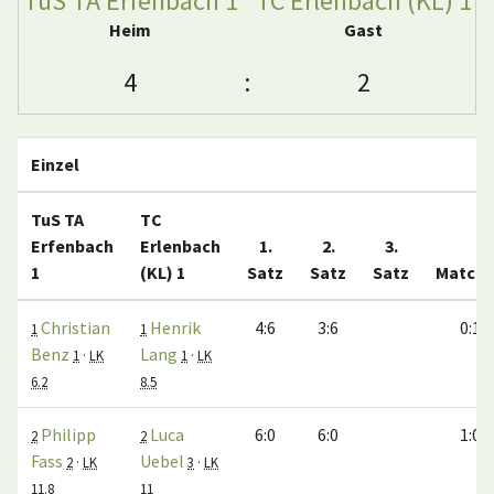
TuS TA Erfenbach 1
TC Erlenbach (KL) 1
Heim
Gast
4
:
2
Einzel
TuS TA
TC
Erfenbach
Erlenbach
1.
2.
3.
1
(KL) 1
Satz
Satz
Satz
Match
Christian
Henrik
4:6
3:6
0:1
1
1
Benz
Lang
1
·
LK
1
·
LK
6.2
8.5
Philipp
Luca
6:0
6:0
1:0
2
2
Fass
Uebel
2
·
LK
3
·
LK
11.8
11