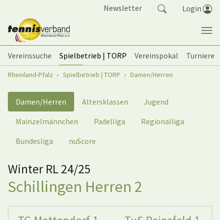
Springe zum Seiteninhalt
Newsletter
Login
Vereinssuche
Spielbetrieb | TORP
Vereinspokal
Turniere
Sie sind hier:
Rheinland-Pfalz
Spielbetrieb | TORP
Damen/Herren
Damen/Herren
Altersklassen
Jugend
Mainzelmännchen
Padelliga
Regionalliga
Bundesliga
nuScore
Winter RL 24/25
Schillingen Herren 2