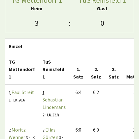
TG Mettendorf 1
TuS Reinsfeld 1
Heim
Gast
3
:
0
Einzel
TG
TuS
Mettendorf
Reinsfeld
1.
2.
3.
1
1
Satz
Satz
Satz
Matc
Paul Streit
6:4
6:2
1:0
1
1
Sebastian
1
·
LK 20.6
Lindemans
2
·
LK 22.8
Moritz
Elias
6:0
6:0
1:0
2
2
Wenner
Görgen
3
·
LK
3
·