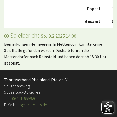
Doppel
1:0
Gesamt
3:0
Spielbericht
So, 9.2.2025 14:00
Bemerkungen Heimverein: In Mettendorf konnte keine
Spielhalle gefunden werden. Deshalb fuhren die
Mettendorfer nach Reinsfeld und haben dort ab 15.30 Uhr
gespielt.
Tennisverband Rheinland-Pfalz e. V.
St. Floriansweg 3
55599 Gau-Bickelheim
Tel.:
06701-655980
E-Mail:
info@rlp-tennis.de