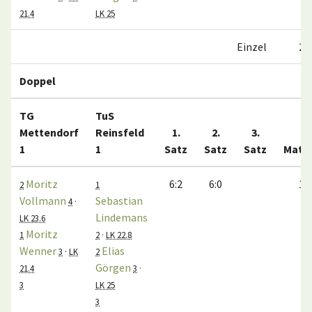
21.4
LK 25
Einzel
2:0
Doppel
TG
TuS
Mettendorf
Reinsfeld
1.
2.
3.
1
1
Satz
Satz
Satz
Matc
Moritz
6:2
6:0
1:0
2
1
Vollmann
Sebastian
4
·
Lindemans
LK 23.6
Moritz
1
2
·
LK 22.8
Wenner
Elias
3
·
LK
2
Görgen
21.4
3
·
3
LK 25
3