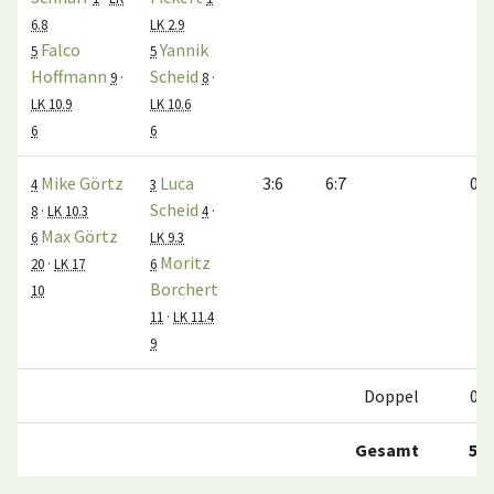
6.8
LK 2.9
Falco
Yannik
5
5
Hoffmann
Scheid
9
·
8
·
LK 10.9
LK 10.6
6
6
Mike Görtz
Luca
3:6
6:7
0:1
4
3
Scheid
8
·
LK 10.3
4
·
Max Görtz
6
LK 9.3
Moritz
20
·
LK 17
6
Borchert
10
11
·
LK 11.4
9
Doppel
0:3
Gesamt
5:4