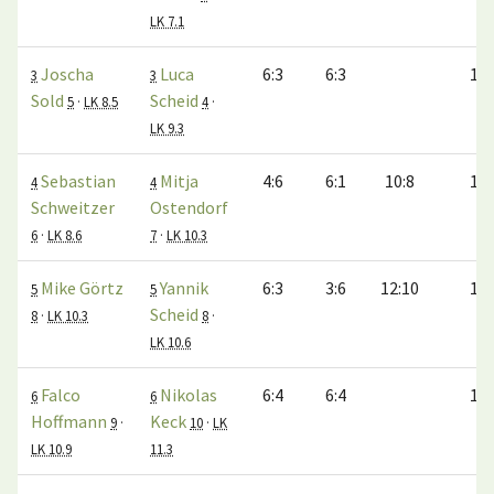
LK 7.1
Joscha
Luca
6:3
6:3
1:0
3
3
Sold
Scheid
5
·
LK 8.5
4
·
LK 9.3
Sebastian
Mitja
4:6
6:1
10:8
1:0
4
4
Schweitzer
Ostendorf
6
·
LK 8.6
7
·
LK 10.3
Mike Görtz
Yannik
6:3
3:6
12:10
1:0
5
5
Scheid
8
·
LK 10.3
8
·
LK 10.6
Falco
Nikolas
6:4
6:4
1:0
6
6
Hoffmann
Keck
9
·
10
·
LK
LK 10.9
11.3