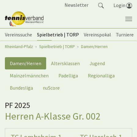
Springe zum Seiteninhalt
Newsletter
Login
Vereinssuche
Spielbetrieb | TORP
Vereinspokal
Turniere
Sie sind hier:
Rheinland-Pfalz
Spielbetrieb | TORP
Damen/Herren
Damen/Herren
Altersklassen
Jugend
Mainzelmännchen
Padelliga
Regionalliga
Bundesliga
nuScore
PF 2025
Herren A-Klasse Gr. 002