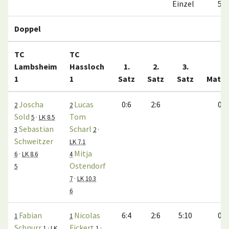
Einzel
5:1
Doppel
TC
TC
Lambsheim
Hassloch
1.
2.
3.
1
1
Satz
Satz
Satz
Matc
Joscha
Lucas
0:6
2:6
0:1
2
2
Sold
Tom
5
·
LK 8.5
Sebastian
Scharl
3
2
·
Schweitzer
LK 7.1
Mitja
6
·
LK 8.6
4
Ostendorf
5
7
·
LK 10.3
6
Fabian
Nicolas
6:4
2:6
5:10
0:1
1
1
Schnurr
Fickert
1
·
LK
1
·