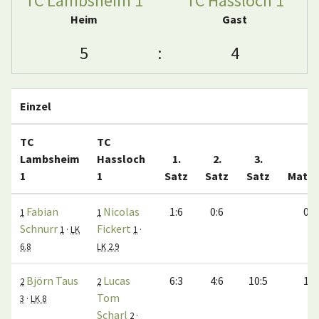
TC Lambsheim 1
TC Hassloch 1
Heim
Gast
5
:
4
Einzel
TC
TC
Lambsheim
Hassloch
1.
2.
3.
1
1
Satz
Satz
Satz
Matc
Fabian
Nicolas
1:6
0:6
0:1
1
1
Schnurr
Fickert
1
·
LK
1
·
6.8
LK 2.9
Björn Taus
Lucas
6:3
4:6
10:5
1:0
2
2
Tom
3
·
LK 8
Scharl
2
·