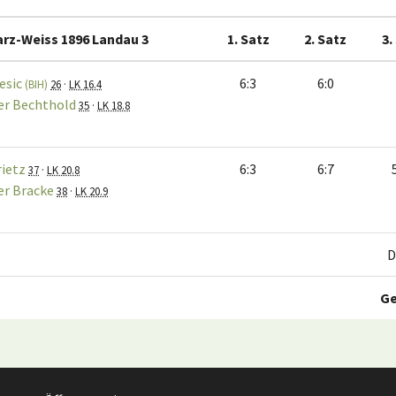
rz-Weiss 1896 Landau 3
1. Satz
2. Satz
3.
esic
6:3
6:0
(BIH)
26
·
LK 16.4
er Bechthold
35
·
LK 18.8
rietz
6:3
6:7
37
·
LK 20.8
er Bracke
38
·
LK 20.9
D
G