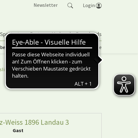
Newsletter
Login
 Sportarten
Partner
Verband
Downloads
lbetrieb | TORP
Vereinspokal
Turniere
sliga
nuScore
z-Weiss 1896 Landau 3
Gast