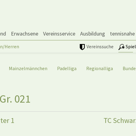
end
Erwachsene
Vereinsservice
Ausbildung
tennisnahe
n/Herren
Vereinssuche
Spie
Mainzelmännchen
Padelliga
Regionalliga
Bunde
Gr. 021
ter 1
TC Schwar