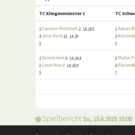
TC Klingenmünster 1
TC Schwa
Carsten Rothhaß
Adnan B
1
2
·
LK 18.3
1
Jens Huck
Alexand
4
13
·
LK 25
2
5
3
Yannik Heil
Malte P
2
6
·
LK 24.4
3
Louis Nau
Alexand
3
7
·
LK 24.8
4
5
7
Spielbericht
So, 15.6.2025 10:00