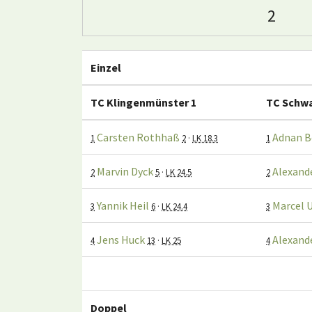
2
Einzel
TC Klingenmünster 1
TC Schwa
Carsten Rothhaß
Adnan B
1
2
·
LK 18.3
1
Marvin Dyck
Alexand
2
5
·
LK 24.5
2
Yannik Heil
Marcel 
3
6
·
LK 24.4
3
Jens Huck
Alexand
4
13
·
LK 25
4
Doppel