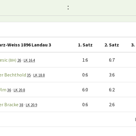
:
rz-Weiss 1896 Landau 3
1. Satz
2. Satz
3.
esic
1:6
6:7
(BIH)
26
·
LK 16.4
er Bechthold
0:6
3:6
35
·
LK 18.8
Ulm
6:0
6:2
36
·
LK 20.8
er Bracke
0:6
2:6
38
·
LK 20.9