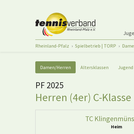
Springe zum Seiteninhalt
Jug
Sie sind hier:
Rheinland-Pfalz
Spielbetrieb | TORP
Dame
Damen/Herren
Altersklassen
Jugend
PF 2025
Herren (4er) C-Klasse 
TC Klingenmüns
Heim