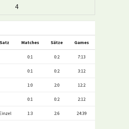
4
 Satz
Matches
Sätze
Games
0:1
0:2
7:13
0:1
0:2
3:12
1:0
2:0
12:2
0:1
0:2
2:12
Einzel
1:3
2:6
24:39