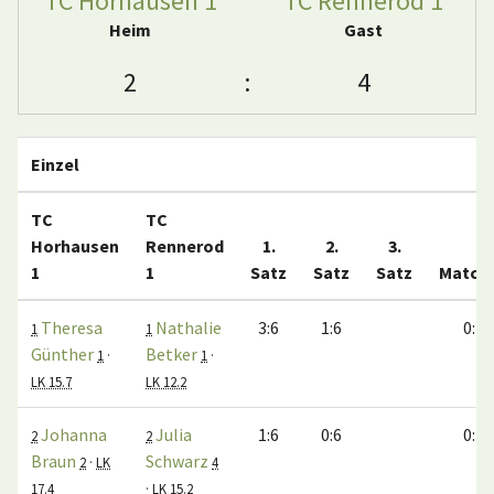
TC Horhausen 1
TC Rennerod 1
Heim
Gast
2
:
4
Einzel
TC
TC
Horhausen
Rennerod
1.
2.
3.
1
1
Satz
Satz
Satz
Match
Theresa
Nathalie
3:6
1:6
0:1
1
1
Günther
Betker
1
·
1
·
LK 15.7
LK 12.2
Johanna
Julia
1:6
0:6
0:1
2
2
Braun
Schwarz
2
·
LK
4
17.4
·
LK 15.2