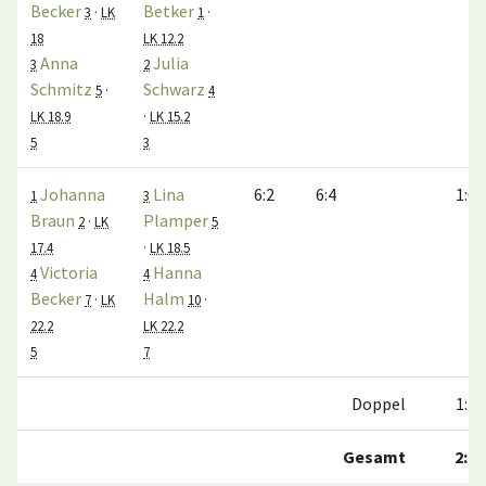
Becker
Betker
3
·
LK
1
·
18
LK 12.2
Anna
Julia
3
2
Schmitz
Schwarz
5
·
4
LK 18.9
·
LK 15.2
5
3
Johanna
Lina
6:2
6:4
1:0
1
3
Braun
Plamper
2
·
LK
5
17.4
·
LK 18.5
Victoria
Hanna
4
4
Becker
Halm
7
·
LK
10
·
22.2
LK 22.2
5
7
Doppel
1:1
Gesamt
2:4