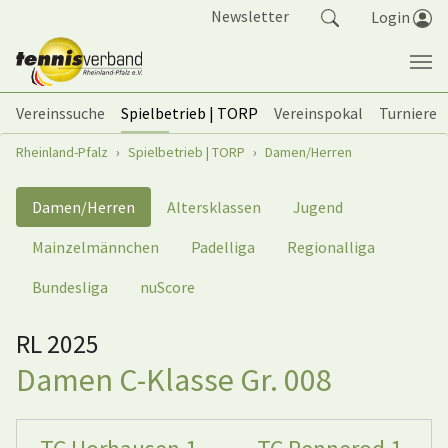
Springe zum Seiteninhalt
Newsletter
Login
Vereinssuche
Spielbetrieb | TORP
Vereinspokal
Turniere
Sie sind hier:
Rheinland-Pfalz
Spielbetrieb | TORP
Damen/Herren
Damen/Herren
Altersklassen
Jugend
Mainzelmännchen
Padelliga
Regionalliga
Bundesliga
nuScore
RL 2025
Damen C-Klasse Gr. 008