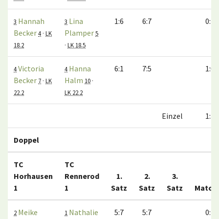
Hannah
Lina
1:6
6:7
0:1
3
3
Becker
Plamper
4
·
LK
5
18.2
·
LK 18.5
Victoria
Hanna
6:1
7:5
1:0
4
4
Becker
Halm
7
·
LK
10
·
22.2
LK 22.2
Einzel
1:3
Doppel
TC
TC
Horhausen
Rennerod
1.
2.
3.
1
1
Satz
Satz
Satz
Match
Meike
Nathalie
5:7
5:7
0:1
2
1