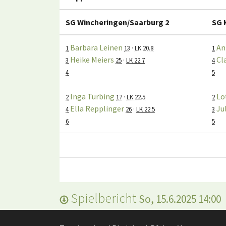
SG Wincheringen/Saarburg 2
SG 
Barbara Leinen
An
1
13
·
LK 20.8
1
Heike Meiers
Cl
3
25
·
LK 22.7
4
4
5
Inga Turbing
Lo
2
17
·
LK 22.5
2
Ella Repplinger
Ju
4
26
·
LK 22.5
3
6
5
Spielbericht
So, 15.6.2025 14:00