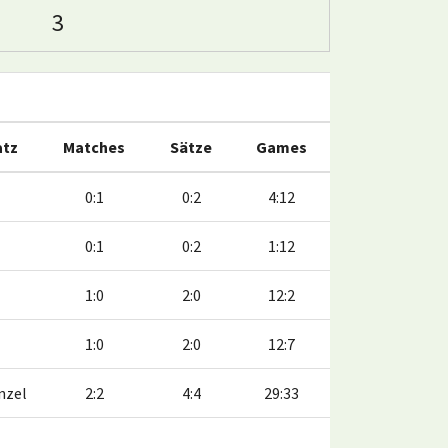
3
atz
Matches
Sätze
Games
0:1
0:2
4:12
0:1
0:2
1:12
1:0
2:0
12:2
1:0
2:0
12:7
nzel
2:2
4:4
29:33