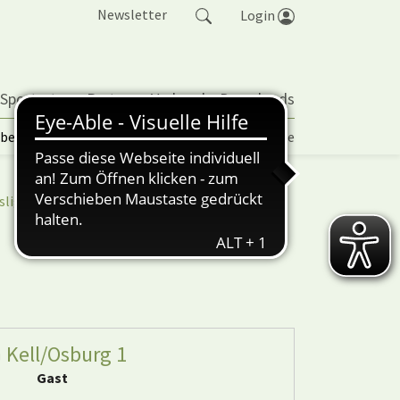
Newsletter
Login
 Sportarten
Partner
Verband
Downloads
lbetrieb | TORP
Vereinspokal
Turniere
sliga
nuScore
 Kell/Osburg 1
Gast