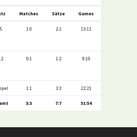
atz
Matches
Sätze
Games
:5
1:0
2:1
13:11
12
0:1
1:2
9:10
ppel
1:1
3:3
22:21
amt
3:3
7:7
51:54