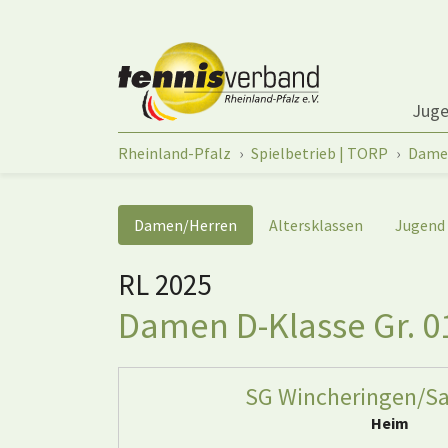
Springe zum Seiteninhalt
Jug
Sie sind hier:
Rheinland-Pfalz
Spielbetrieb | TORP
Dame
Damen/Herren
Altersklassen
Jugend
RL 2025
Damen D-Klasse Gr. 0
SG Wincheringen/Sa
Heim