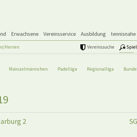
end
Erwachsene
Vereinsservice
Ausbildung
tennisnahe
n/Herren
Vereinssuche
Spie
Mainzelmännchen
Padelliga
Regionalliga
Bunde
19
arburg 2
SG