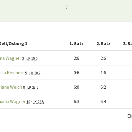
:
Kell/Osburg 1
1. Satz
2. Satz
3. S
na Wagner
2:6
2:6
2
·
LK 19.5
tta Reichert
0:6
1:6
5
·
LK 20.2
liane Weich
6:0
6:2
8
·
LK 23.6
audia Wagner
6:3
6:4
10
·
LK 22.5
Ei