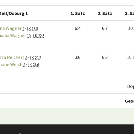
Kell/Osburg 1
1. Satz
2. Satz
3. S
na Wagner
6:4
6:7
10
2
·
LK 19.5
audia Wagner
10
·
LK 22.5
tta Reichert
3:6
6:3
10:
5
·
LK 20.2
liane Weich
8
·
LK 23.6
Do
Ges