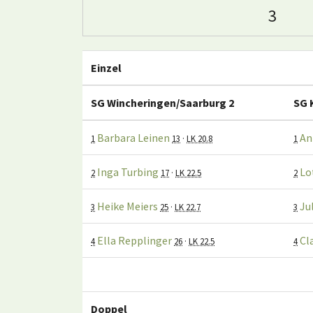
3
Einzel
SG Wincheringen/Saarburg 2
SG 
Barbara Leinen
An
1
13
·
LK 20.8
1
Inga Turbing
Lo
2
17
·
LK 22.5
2
Heike Meiers
Ju
3
25
·
LK 22.7
3
Ella Repplinger
Cl
4
26
·
LK 22.5
4
Doppel