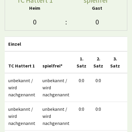
TC Hattert 1
spielfrei*
Heim
Gast
0
:
0
Einzel
1.
2.
3.
TC Hattert 1
spielfrei*
Satz
Satz
Satz
M
unbekannt /
unbekannt /
0:0
0:0
wird
wird
nachgenannt
nachgenannt
unbekannt /
unbekannt /
0:0
0:0
wird
wird
nachgenannt
nachgenannt