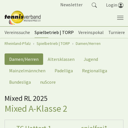
Springe zum Seiteninhalt
Newsletter
Login
Vereinssuche
Spielbetrieb | TORP
Vereinspokal
Turniere
Sie sind hier:
Rheinland-Pfalz
Spielbetrieb | TORP
Damen/Herren
Damen/Herren
Altersklassen
Jugend
Mainzelmännchen
Padelliga
Regionalliga
Bundesliga
nuScore
Mixed RL 2025
Mixed A-Klasse 2