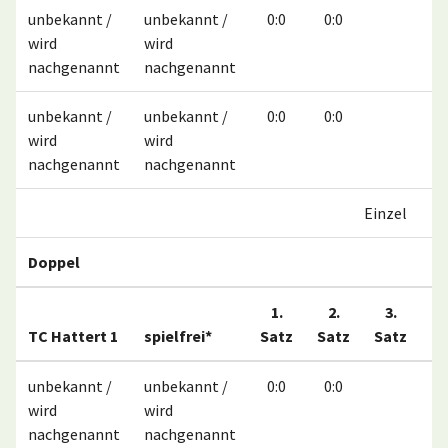
unbekannt /
unbekannt /
0:0
0:0
wird
wird
nachgenannt
nachgenannt
unbekannt /
unbekannt /
0:0
0:0
wird
wird
nachgenannt
nachgenannt
Einzel
Doppel
1.
2.
3.
TC Hattert 1
spielfrei*
Satz
Satz
Satz
M
unbekannt /
unbekannt /
0:0
0:0
wird
wird
nachgenannt
nachgenannt