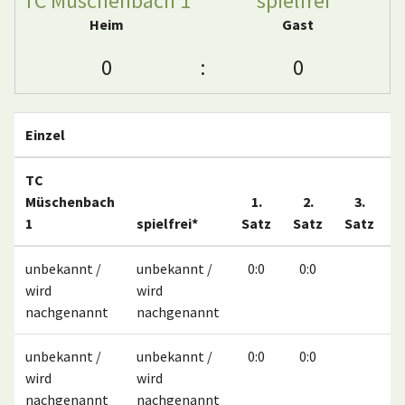
TC Müschenbach 1
spielfrei*
Heim
Gast
0
:
0
Einzel
TC
Müschenbach
1.
2.
3.
1
spielfrei*
Satz
Satz
Satz
M
unbekannt /
unbekannt /
0:0
0:0
wird
wird
nachgenannt
nachgenannt
unbekannt /
unbekannt /
0:0
0:0
wird
wird
nachgenannt
nachgenannt