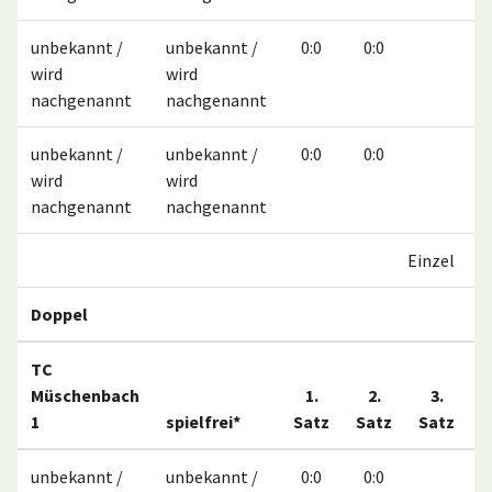
unbekannt /
unbekannt /
0:0
0:0
wird
wird
nachgenannt
nachgenannt
unbekannt /
unbekannt /
0:0
0:0
wird
wird
nachgenannt
nachgenannt
Einzel
Doppel
TC
Müschenbach
1.
2.
3.
1
spielfrei*
Satz
Satz
Satz
M
unbekannt /
unbekannt /
0:0
0:0