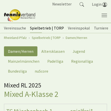
Springe zum Seiteninhalt
Newsletter
Login
Vereinssuche
Spielbetrieb | TORP
Vereinspokal
Turniere
Sie sind hier:
Rheinland-Pfalz
Spielbetrieb | TORP
Damen/Herren
Damen/Herren
Altersklassen
Jugend
Mainzelmännchen
Padelliga
Regionalliga
Bundesliga
nuScore
Mixed RL 2025
Mixed A-Klasse 2