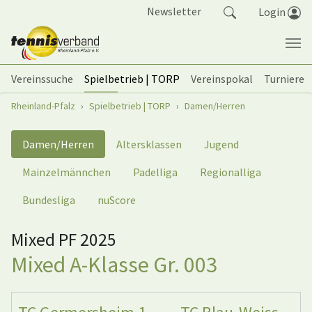
Springe zum Seiteninhalt
Newsletter
Login
Vereinssuche
Spielbetrieb | TORP
Vereinspokal
Turniere
Sie sind hier:
Rheinland-Pfalz
Spielbetrieb | TORP
Damen/Herren
Damen/Herren
Altersklassen
Jugend
Mainzelmännchen
Padelliga
Regionalliga
Bundesliga
nuScore
Mixed PF 2025
Mixed A-Klasse Gr. 003