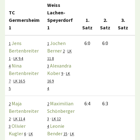
Weiss
TC
Lachen-
Germersheim
Speyerdorf
1.
2.
3.
1
1
Satz
Satz
Satz
M
Jens
Jochen
6:0
6:0
1
1
Bertenbreiter
Berner
2
·
LK
1
·
LK 9.4
11.8
Nina
Alexandra
4
3
Bertenbreiter
Kober
9
·
LK
7
·
LK 16.5
16.9
5
4
Maja
Maximilian
6:4
6:3
2
2
Bertenbreiter
Schönberger
2
·
LK 11.4
3
·
LK 12
Olivier
Leonie
3
4
Kugler
Bender
6
·
LK
15
·
LK