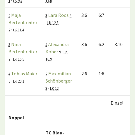
1
·
LK 9.4
11.6
Maja
Lara Roos
3:6
6:7
2
3
4
Bertenbreiter
·
LK 12.3
2
·
LK 11.4
Nina
Alexandra
3:6
6:2
3:10
3
4
Bertenbreiter
Kober
9
·
LK
7
·
LK 16.5
16.9
Tobias Maier
Maximilian
2:6
1:6
4
2
Schönberger
9
·
LK 20.1
3
·
LK 12
Einzel
Doppel
TC Blau-