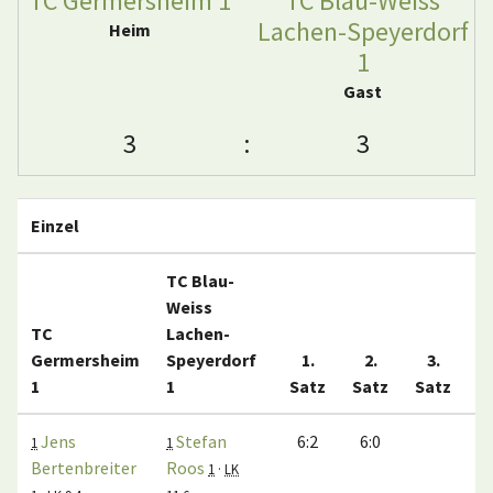
TC Germersheim 1
TC Blau-Weiss
Lachen-Speyerdorf
Heim
1
Gast
3
:
3
Einzel
TC Blau-
Weiss
TC
Lachen-
Germersheim
Speyerdorf
1.
2.
3.
1
1
Satz
Satz
Satz
M
Jens
Stefan
6:2
6:0
1
1
Bertenbreiter
Roos
1
·
LK