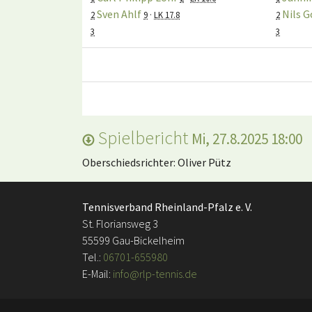
Sven Ahlf
Nils 
2
9
·
LK 17.8
2
3
3
Spielbericht
Mi, 27.8.2025 18:00
Oberschiedsrichter: Oliver Pütz
Tennisverband Rheinland-Pfalz e. V.
St. Floriansweg 3
55599 Gau-Bickelheim
Tel.:
06701-655980
E-Mail:
info@rlp-tennis.de