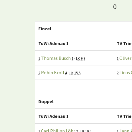
0
Einzel
TuWi Adenau 1
TV Trie
Thomas Busch
Oliver
1
1
·
LK 9.8
1
Robin Kröll
Linus 
2
4
·
LK 15.5
2
Doppel
TuWi Adenau 1
TV Trie
Carl Philipp Löhr
Janni
1
2
·
LK 10.6
1