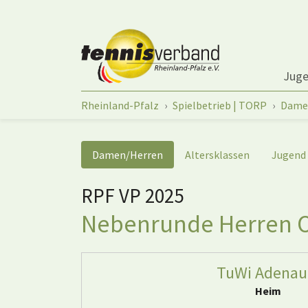
Springe zum Seiteninhalt
Jug
Sie sind hier:
Rheinland-Pfalz
Spielbetrieb | TORP
Dame
Damen/Herren
Altersklassen
Jugend
RPF VP 2025
Nebenrunde Herren Of
TuWi Adenau
Heim