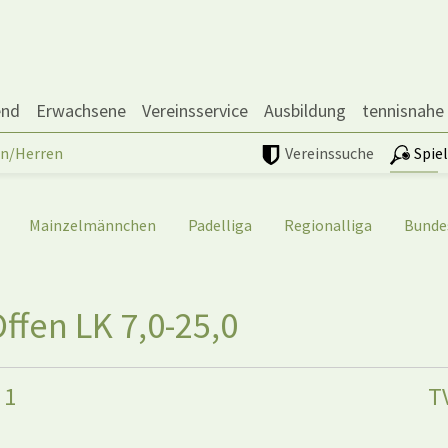
end
Erwachsene
Vereinsservice
Ausbildung
tennisnahe
n/Herren
Vereinssuche
Spie
Mainzelmännchen
Padelliga
Regionalliga
Bunde
fen LK 7,0-25,0
 1
TV