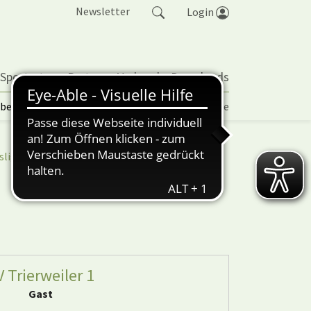
Newsletter
Login
 Sportarten
Partner
Verband
Downloads
lbetrieb | TORP
Vereinspokal
Turniere
sliga
nuScore
 Trierweiler 1
Gast