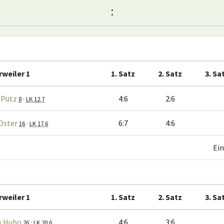
:
rweiler 1
1. Satz
2. Satz
3. Sa
 Pütz
4:6
2:6
8
·
LK 12.7
Oster
6:7
4:6
16
·
LK 17.6
Ein
rweiler 1
1. Satz
2. Satz
3. Sa
k Hubo
4:6
3:6
26
·
LK 20.6