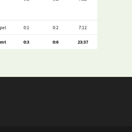
pel
0:1
0:2
7:12
amt
0:3
0:6
23:37