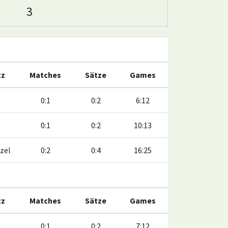
3
tz
Matches
Sätze
Games
0:1
0:2
6:12
0:1
0:2
10:13
zel
0:2
0:4
16:25
tz
Matches
Sätze
Games
0:1
0:2
7:12