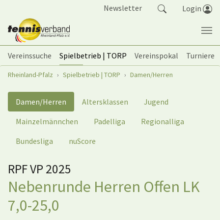
Springe zum Seiteninhalt
Newsletter
Login
Vereinssuche
Spielbetrieb | TORP
Vereinspokal
Turniere
Sie sind hier:
Rheinland-Pfalz
Spielbetrieb | TORP
Damen/Herren
Damen/Herren
Altersklassen
Jugend
Mainzelmännchen
Padelliga
Regionalliga
Bundesliga
nuScore
RPF VP 2025
Nebenrunde Herren Offen LK
7,0-25,0