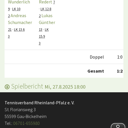
Wunderlich
Redert
7
9
·
LK 10
·
LK 12.8
Andreas
Lukas
2
2
Schumacher
Günther
21
·
LK 13.6
13
·
LK
3
15.9
3
Doppel
1:0
Gesamt
1:2
Spielbericht
Mi, 27.8.2025 18:00
Tennisverband Rheinland-Pfalz e. V.
St. Floriansweg 3
55599 Gau-Bickelheim
Tel.:
06701-655980