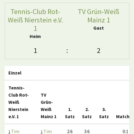
Tennis-Club Rot-
TV Grün-Weiß
Weiß Nierstein e.V.
Mainz 1
1
Gast
Heim
1
:
2
Einzel
Tennis-
Club Rot-
TV
Weiß
Grün-
Nierstein
Weiß
1.
2.
3.
e.V. 1
Mainz 1
Satz
Satz
Satz
Matche
Tim
Tim
2:6
3:6
0:1
1
1