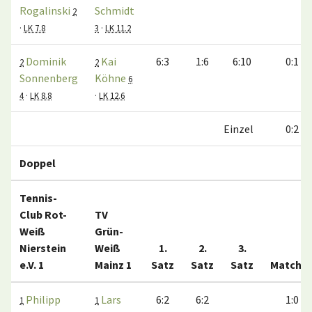
Rogalinski
Schmidt
2
·
LK 7.8
3
·
LK 11.2
Dominik
Kai
6:3
1:6
6:10
0:1
2
2
Sonnenberg
Köhne
6
4
·
LK 8.8
·
LK 12.6
Einzel
0:2
Doppel
Tennis-
Club Rot-
TV
Weiß
Grün-
Nierstein
Weiß
1.
2.
3.
e.V. 1
Mainz 1
Satz
Satz
Satz
Matche
Philipp
Lars
6:2
6:2
1:0
1
1