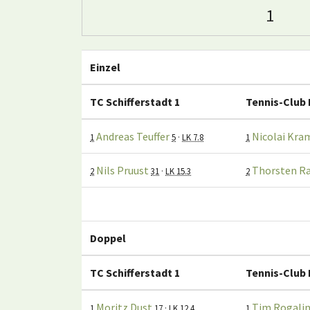
1
Einzel
TC Schifferstadt 1
Tennis-Club 
Andreas Teuffer
Nicolai Kra
1
5
·
LK 7.8
1
Nils Pruust
Thorsten R
2
31
·
LK 15.3
2
Doppel
TC Schifferstadt 1
Tennis-Club 
Moritz Dust
Tim Rogalin
1
17
·
LK 12.4
1