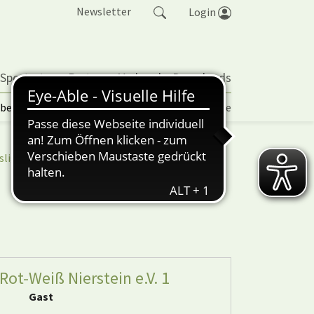
Newsletter
Login
 Sportarten
Partner
Verband
Downloads
lbetrieb | TORP
Vereinspokal
Turniere
sliga
nuScore
Rot-Weiß Nierstein e.V. 1
Gast