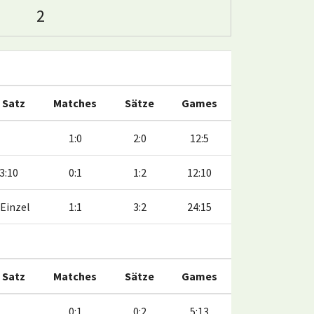
2
. Satz
Matches
Sätze
Games
1:0
2:0
12:5
3:10
0:1
1:2
12:10
Einzel
1:1
3:2
24:15
. Satz
Matches
Sätze
Games
0:1
0:2
5:13