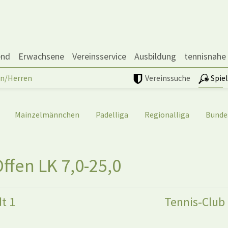
end
Erwachsene
Vereinsservice
Ausbildung
tennisnahe
n/Herren
Vereinssuche
Spie
Mainzelmännchen
Padelliga
Regionalliga
Bunde
fen LK 7,0-25,0
dt 1
Tennis-Club 