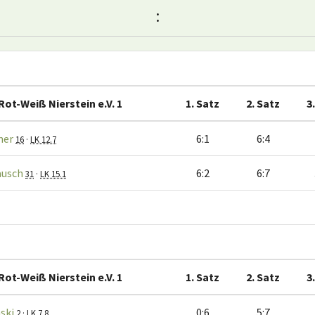
:
Rot-Weiß Nierstein e.V. 1
1. Satz
2. Satz
3
mer
6:1
6:4
16
·
LK 12.7
ausch
6:2
6:7
31
·
LK 15.1
Rot-Weiß Nierstein e.V. 1
1. Satz
2. Satz
3
ski
0:6
5:7
2
·
LK 7.8