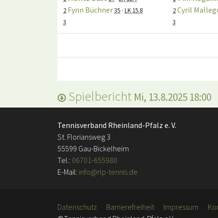
Fynn Büchner
Cyril Malle
2
35
·
LK 15.8
2
3
3
Spielbericht
Mi, 13.8.2025 18:00
Tennisverband Rheinland-Pfalz e. V.
St. Floriansweg 3
55599 Gau-Bickelheim
Tel.:
06701-655980
E-Mail:
info@rlp-tennis.de
Datenschutz
Barrierefreiheit
Impressum
Ko