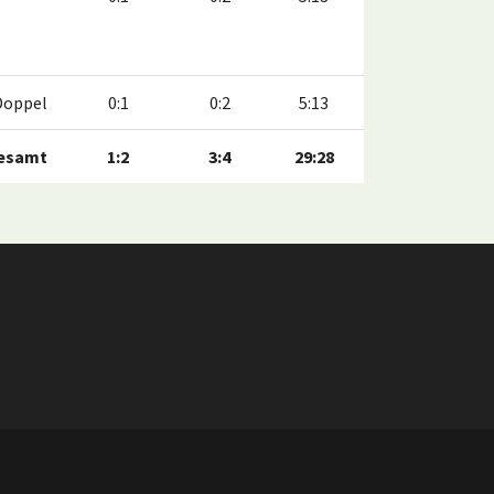
Doppel
0:1
0:2
5:13
esamt
1:2
3:4
29:28