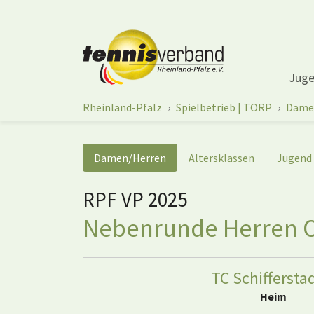
Springe zum Seiteninhalt
Jug
Sie sind hier:
Rheinland-Pfalz
Spielbetrieb | TORP
Dame
Damen/Herren
Altersklassen
Jugend
RPF VP 2025
Nebenrunde Herren Of
TC Schiffersta
Heim