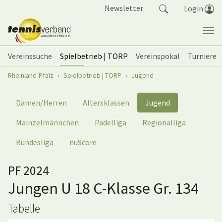
Springe zum Seiteninhalt
Newsletter
Login
Vereinssuche
Spielbetrieb | TORP
Vereinspokal
Turniere
Sie sind hier:
Rheinland-Pfalz
Spielbetrieb | TORP
Jugend
Damen/Herren
Altersklassen
Jugend
Mainzelmännchen
Padelliga
Regionalliga
Bundesliga
nuScore
PF 2024
Jungen U 18 C-Klasse Gr. 134
Tabelle