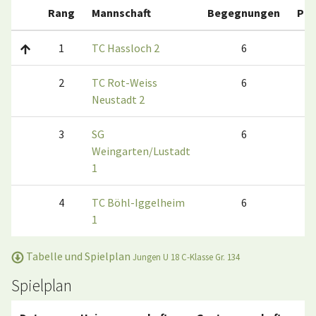
Rang
Mannschaft
Begegnungen
Pun
1
TC Hassloch 2
6
12
2
TC Rot-Weiss
6
8
Neustadt 2
3
SG
6
4
Weingarten/Lustadt
1
4
TC Böhl-Iggelheim
6
0:
1
Tabelle und Spielplan
Jungen U 18 C-Klasse Gr. 134
Spielplan