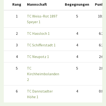
Rang
Mannschaft
Begegnungen
Punkt
1
TC Weiss-Rot 1897
5
10:0
Speyer 1
2
TC Hassloch 1
4
6:2
3
TC Schifferstadt 1
4
6:2
4
TC Neupotz 1
4
2:6
5
TC
5
2:8
Kirchheimbolanden
2
6
TC Dannstadter
4
0:8
Höhe 1