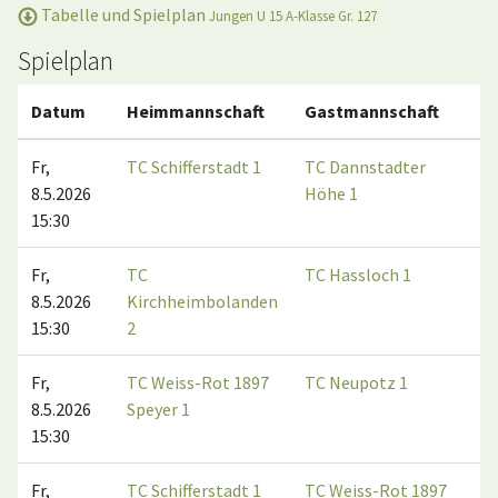
Tabelle und Spielplan
Jungen U 15 A-Klasse Gr. 127
Spielplan
Datum
Heimmannschaft
Gastmannschaft
M
Fr,
TC Schifferstadt 1
TC Dannstadter
8.5.2026
Höhe 1
15:30
Fr,
TC
TC Hassloch 1
8.5.2026
Kirchheimbolanden
15:30
2
Fr,
TC Weiss-Rot 1897
TC Neupotz 1
8.5.2026
Speyer 1
15:30
Fr,
TC Schifferstadt 1
TC Weiss-Rot 1897