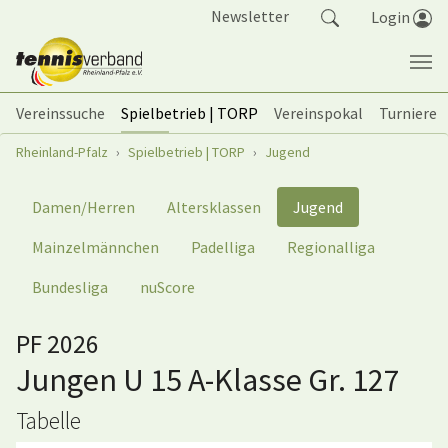
Springe zum Seiteninhalt
Newsletter
Login
Vereinssuche
Spielbetrieb | TORP
Vereinspokal
Turniere
Sie sind hier:
Rheinland-Pfalz
Spielbetrieb | TORP
Jugend
Damen/Herren
Altersklassen
Jugend
Mainzelmännchen
Padelliga
Regionalliga
Bundesliga
nuScore
PF 2026
Jungen U 15 A-Klasse Gr. 127
Tabelle