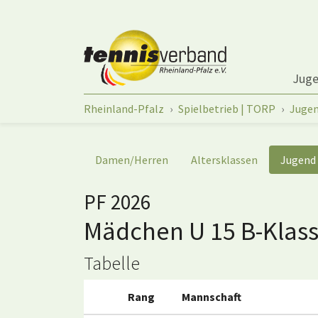
Springe zum Seiteninhalt
Jug
Sie sind hier:
Rheinland-Pfalz
Spielbetrieb | TORP
Juge
Damen/Herren
Altersklassen
Jugend
PF 2026
Mädchen U 15 B-Klass
Tabelle
Rang
Mannschaft