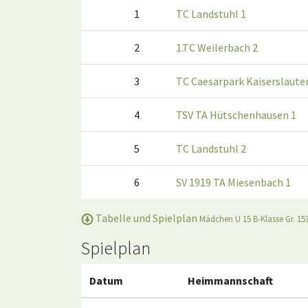
1
TC Landstuhl 1
2
1.TC Weilerbach 2
3
TC Caesarpark Kaiserslaute
4
TSV TA Hütschenhausen 1
5
TC Landstuhl 2
6
SV 1919 TA Miesenbach 1
Tabelle und Spielplan
Mädchen U 15 B-Klasse Gr. 15
Spielplan
Datum
Heimmannschaft