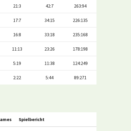
21:3
42:7
263:94
17:7
34:15
226:135
16:8
33:18
235:168
11:13
23:26
178:198
5:19
11:38
124:249
2:22
5:44
89:271
ames
Spielbericht