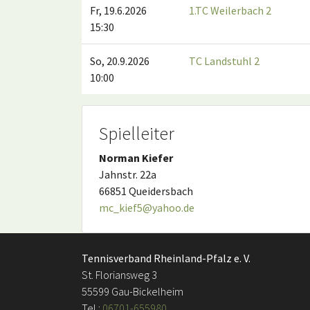
Fr, 19.6.2026
1.TC Weilerbach 2
15:30
So, 20.9.2026
TC Landstuhl 2
10:00
Spielleiter
Norman Kiefer
Jahnstr. 22a
66851 Queidersbach
mc_kief5@yahoo.de
Tennisverband Rheinland-Pfalz e. V.
St. Floriansweg 3
55599 Gau-Bickelheim
Tel.:
06701-655980