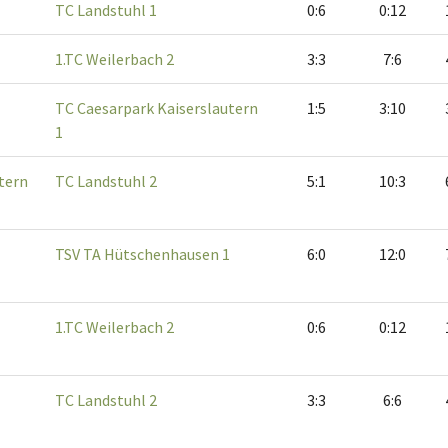
TC Landstuhl 1
0:6
0:12
1.TC Weilerbach 2
3:3
7:6
TC Caesarpark Kaiserslautern
1:5
3:10
1
tern
TC Landstuhl 2
5:1
10:3
TSV TA Hütschenhausen 1
6:0
12:0
1.TC Weilerbach 2
0:6
0:12
TC Landstuhl 2
3:3
6:6