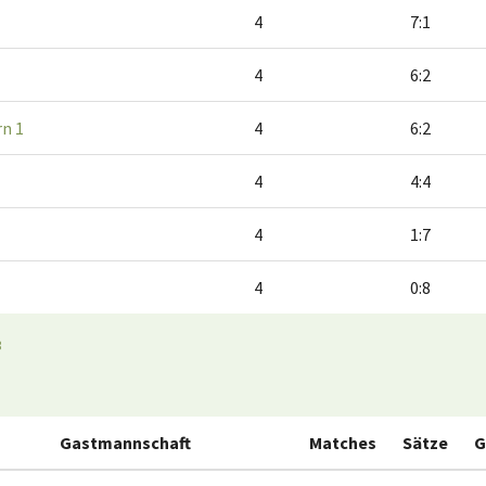
4
7:1
4
6:2
rn 1
4
6:2
4
4:4
4
1:7
4
0:8
3
Gastmannschaft
Matches
Sätze
G