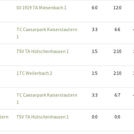
SV 1919 TA Miesenbach 1
6:0
12:0
TC Caesarpark Kaiserslautern
3:3
6:6
1
TSV TA Hütschenhausen 1
1:5
2:10
1.TC Weilerbach 2
1:5
2:10
TC Caesarpark Kaiserslautern
3:3
6:7
1
tern
TSV TA Hütschenhausen 1
0:0
0:0