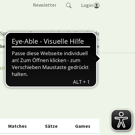
Newsletter
Login
 Sportarten
Partner
Verband
Downloads
lbetrieb | TORP
Vereinspokal
Turniere
sliga
nuScore
Matches
Sätze
Games