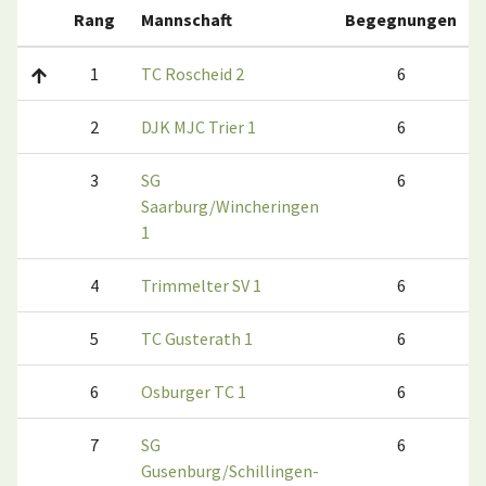
Rang
Mannschaft
Begegnungen
1
TC Roscheid 2
6
2
DJK MJC Trier 1
6
3
SG
6
Saarburg/Wincheringen
1
4
Trimmelter SV 1
6
5
TC Gusterath 1
6
6
Osburger TC 1
6
7
SG
6
Gusenburg/Schillingen-