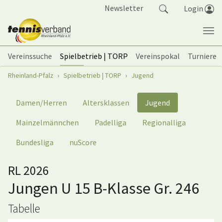
Springe zum Seiteninhalt
Newsletter
Login
Vereinssuche
Spielbetrieb | TORP
Vereinspokal
Turniere
Sie sind hier:
Rheinland-Pfalz
Spielbetrieb | TORP
Jugend
Damen/Herren
Altersklassen
Jugend
Mainzelmännchen
Padelliga
Regionalliga
Bundesliga
nuScore
RL 2026
Jungen U 15 B-Klasse Gr. 246
Tabelle