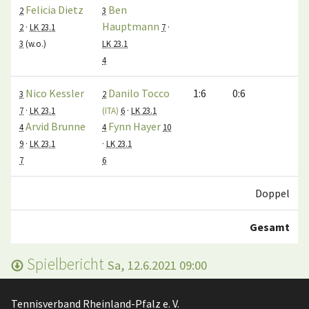
Felicia Dietz
Ben
2
3
Hauptmann
2
·
LK 23.1
7
·
3
(w.o.)
LK 23.1
4
Nico Kessler
Danilo Tocco
1:6
0:6
3
2
7
·
LK 23.1
(ITA)
6
·
LK 23.1
Arvid Brunne
Fynn Hayer
4
4
10
9
·
LK 23.1
·
LK 23.1
7
6
Doppel
Gesamt
Spielbericht
Sa, 12.6.2021 09:00
Tennisverband Rheinland-Pfalz e. V.