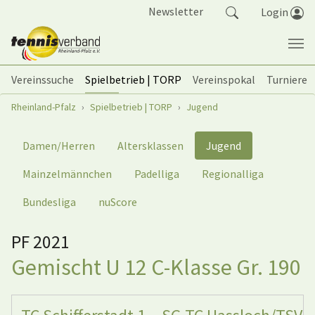
Springe zum Seiteninhalt
Newsletter
Login
Vereinssuche
Spielbetrieb | TORP
Vereinspokal
Turniere
Sie sind hier:
Rheinland-Pfalz
Spielbetrieb | TORP
Jugend
Damen/Herren
Altersklassen
Jugend
Mainzelmännchen
Padelliga
Regionalliga
Bundesliga
nuScore
PF 2021
Gemischt U 12 C-Klasse Gr. 190