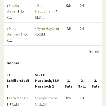
Saskia
Ben
0:6
0:6
3
3
Weber
Hauptmann
3
·
LK
7
·
23.1
LK 23.1
Mika
Fynn Hayer
4:6
0:6
4
4
10
Büchner
6
·
LK
·
LK 23.1
23.1
Einzel
Doppel
TC
SG TC
Schifferstadt
Hassloch/TSV
1.
2.
3.
1
Hassloch 2
Satz
Satz
Satz
Lara Manghi
Leopold Noé
0:6
0:4
1
1
1
·
LK 23.1
5
·
LK 23.1