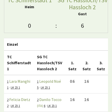
TC Schifferstadt 1
SG TC Hassloch/TSV
Hassloch 2
Heim
Gast
0
:
6
Einzel
TC
SG TC
Schifferstadt
Hassloch/TSV
1.
2.
3.
1
Hassloch 2
Satz
Satz
Satz
Lara Manghi
Leopold Noé
0:6
1:6
1
1
1
·
LK 23.1
5
·
LK 23.1
Felicia Dietz
Danilo Tocco
1:6
1:6
2
2
2
·
LK 23.1
(ITA)
6
·
LK 23.1