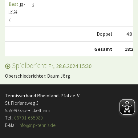
Best
13
·
6
LK 24
7
Doppel
4:0
Gesamt
18:2
Spielbericht
Fr, 28.6.2024 15:30
Oberschiedsrichter: Daum Jörg
Tennisverband Rheinland-Pfalz e. V.
St. Floriansweg 3
55599 Gau-Bickelheim
Tel.:
06701-655980
E-Mail:
info@rlp-tennis.de