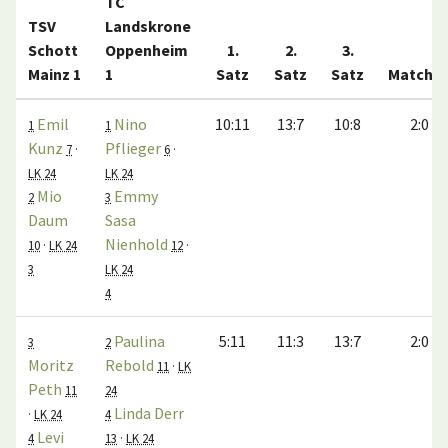
TC
TSV
Landskrone
Schott
Oppenheim
1.
2.
3.
Mainz 1
1
Satz
Satz
Satz
Matche
Emil
Nino
10:11
13:7
10:8
2:0
1
1
Kunz
Pflieger
7
·
6
·
LK 24
LK 24
Mio
Emmy
2
3
Daum
Sasa
Nienhold
10
·
LK 24
12
·
3
LK 24
4
Paulina
5:11
11:3
13:7
2:0
3
2
Moritz
Rebold
11
·
LK
Peth
11
24
Linda Derr
·
LK 24
4
Levi
4
13
·
LK 24