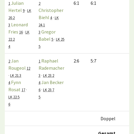
Julian
6:1
6:1
1:
1
2
Hertel
Christopher
9
·
LK
Biehl
20.2
4
·
LK
Leonard
3
24.1
Fries
Gregor
16
·
LK
3
Babel
22.2
5
·
LK 25
4
5
Jan
Raphael
2:6
5:7
0:
2
1
Rougeol
Rademacher
12
·
LK 21.3
3
·
LK 23.2
Fynn
Jan Becker
4
4
Rosat
17
·
6
·
LK 23.7
LK 22.5
5
6
Doppel
1:
Gesamt
5: