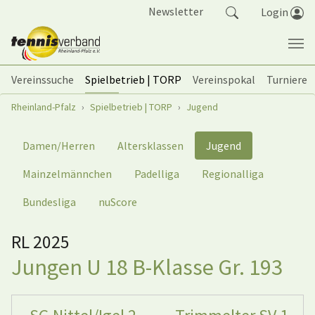
Springe zum Seiteninhalt
Newsletter
Login
Vereinssuche
Spielbetrieb | TORP
Vereinspokal
Turniere
Sie sind hier:
Rheinland-Pfalz
Spielbetrieb | TORP
Jugend
Damen/Herren
Altersklassen
Jugend
Mainzelmännchen
Padelliga
Regionalliga
Bundesliga
nuScore
RL 2025
Jungen U 18 B-Klasse Gr. 193