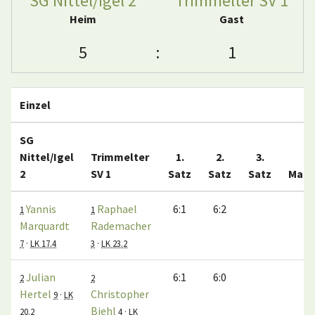
SG Nittel/Igel 2
Trimmelter SV 1
Heim
Gast
5
:
1
Einzel
SG
Nittel/Igel
Trimmelter
1.
2.
3.
2
SV 1
Satz
Satz
Satz
Matc
Yannis
Raphael
6:1
6:2
1:
1
1
Marquardt
Rademacher
7
·
LK 17.4
3
·
LK 23.2
Julian
6:1
6:0
1:
2
2
Hertel
Christopher
9
·
LK
Biehl
20.2
4
·
LK