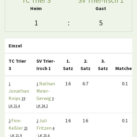
TC Trier 3
SV Trier-Irsch 1
Heim
Gast
1
:
5
Einzel
TC Trier
SV Trier-
1.
2.
3.
3
Irsch 1
Satz
Satz
Satz
Matches
Nathan
1:6
6:7
0:1
1
1
Jonathan
Meier-
Knips
Gerwig
19
·
3
·
LK 21.4
LK 24.2
Finn
Juli
1:6
1:6
0:1
2
2
Keßler
Fritzen
23
4
·
LK 21.9
·
LK 23.4