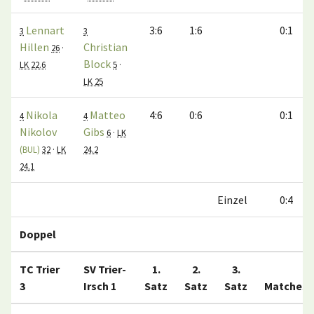
Lennart
3:6
1:6
0:1
3
3
Hillen
Christian
26
·
Block
LK 22.6
5
·
LK 25
Nikola
Matteo
4:6
0:6
0:1
4
4
Nikolov
Gibs
6
·
LK
(BUL)
32
·
LK
24.2
24.1
Einzel
0:4
Doppel
TC Trier
SV Trier-
1.
2.
3.
3
Irsch 1
Satz
Satz
Satz
Matches