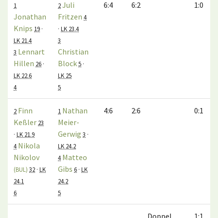
Juli
6:4
6:2
1:0
1
2
Jonathan
Fritzen
4
Knips
19
·
·
LK 23.4
LK 21.4
3
Lennart
Christian
3
Hillen
Block
26
·
5
·
LK 22.6
LK 25
4
5
Finn
Nathan
4:6
2:6
0:1
2
1
Keßler
Meier-
23
Gerwig
·
LK 21.9
3
·
Nikola
4
LK 24.2
Nikolov
Matteo
4
Gibs
(BUL)
32
·
LK
6
·
LK
24.1
24.2
6
5
Doppel
1:1