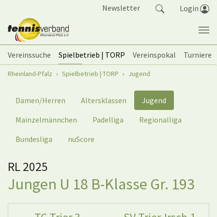
Springe zum Seiteninhalt
Newsletter
Login
Vereinssuche
Spielbetrieb | TORP
Vereinspokal
Turniere
Sie sind hier:
Rheinland-Pfalz
Spielbetrieb | TORP
Jugend
Damen/Herren
Altersklassen
Jugend
Mainzelmännchen
Padelliga
Regionalliga
Bundesliga
nuScore
RL 2025
Jungen U 18 B-Klasse Gr. 193