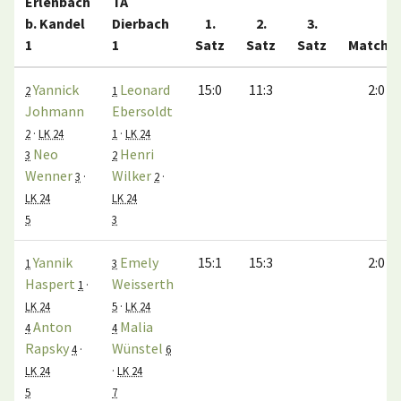
Erlenbach
TA
b. Kandel
Dierbach
1.
2.
3.
1
1
Satz
Satz
Satz
Matche
Yannick
Leonard
15:0
11:3
2:0
2
1
Johmann
Ebersoldt
2
·
LK 24
1
·
LK 24
Neo
Henri
3
2
Wenner
Wilker
3
·
2
·
LK 24
LK 24
5
3
Yannik
Emely
15:1
15:3
2:0
1
3
Haspert
Weisserth
1
·
LK 24
5
·
LK 24
Anton
Malia
4
4
Rapsky
Wünstel
4
·
6
LK 24
·
LK 24
5
7