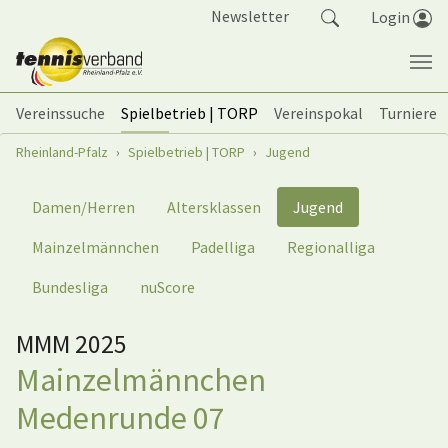
Springe zum Seiteninhalt
Newsletter
Login
Vereinssuche
Spielbetrieb | TORP
Vereinspokal
Turniere
Sie sind hier:
Rheinland-Pfalz
Spielbetrieb | TORP
Jugend
Damen/Herren
Altersklassen
Jugend
Mainzelmännchen
Padelliga
Regionalliga
Bundesliga
nuScore
MMM 2025
Mainzelmännchen
Medenrunde 07