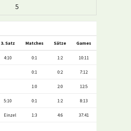
5
3. Satz
Matches
Sätze
Games
4:10
0:1
1:2
10:11
0:1
0:2
7:12
1:0
2:0
12:5
5:10
0:1
1:2
8:13
Einzel
1:3
4:6
37:41