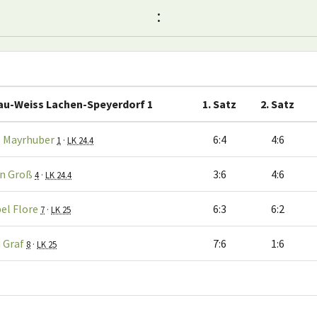
:
au-Weiss Lachen-Speyerdorf 1
1. Satz
2. Satz
 Mayrhuber
6:4
4:6
1
·
LK 24.4
n Groß
3:6
4:6
4
·
LK 24.4
el Flore
6:3
6:2
7
·
LK 25
a Graf
7:6
1:6
8
·
LK 25