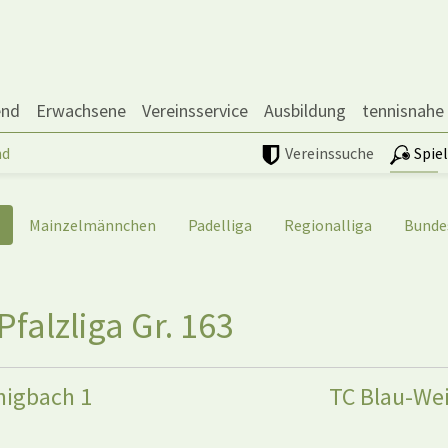
end
Erwachsene
Vereinsservice
Ausbildung
tennisnahe
nd
Vereinssuche
Spie
Mainzelmännchen
Padelliga
Regionalliga
Bunde
falzliga Gr. 163
nigbach 1
TC Blau-Wei