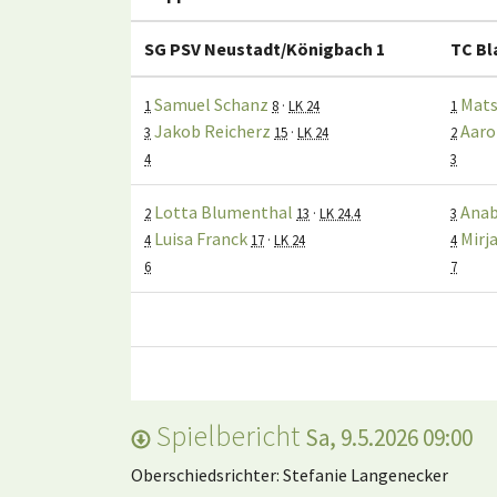
SG PSV Neustadt/Königbach 1
TC Bl
Samuel Schanz
Mats
1
8
·
LK 24
1
Jakob Reicherz
Aaro
3
15
·
LK 24
2
4
3
Lotta Blumenthal
Anab
2
13
·
LK 24.4
3
Luisa Franck
Mirj
4
17
·
LK 24
4
6
7
Spielbericht
Sa, 9.5.2026 09:00
Oberschiedsrichter: Stefanie Langenecker