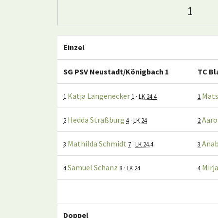
1
Einzel
SG PSV Neustadt/Königbach 1
TC Bl
Katja Langenecker
Mats
1
1
·
LK 24.4
1
Hedda Straßburg
Aaro
2
4
·
LK 24
2
Mathilda Schmidt
Anab
3
7
·
LK 24.4
3
Samuel Schanz
Mirj
4
8
·
LK 24
4
Doppel