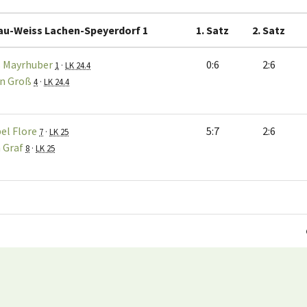
au-Weiss Lachen-Speyerdorf 1
1. Satz
2. Satz
 Mayrhuber
0:6
2:6
1
·
LK 24.4
n Groß
4
·
LK 24.4
el Flore
5:7
2:6
7
·
LK 25
a Graf
8
·
LK 25