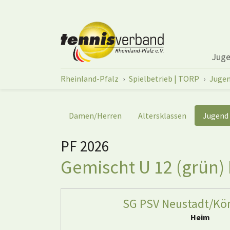
Springe zum Seiteninhalt
Jug
Sie sind hier:
Rheinland-Pfalz
Spielbetrieb | TORP
Juge
Damen/Herren
Altersklassen
Jugend
PF 2026
Gemischt U 12 (grün) P
SG PSV Neustadt/Kö
Heim