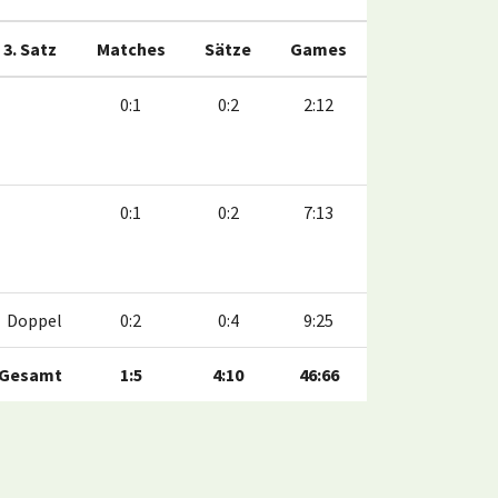
3. Satz
Matches
Sätze
Games
0:1
0:2
2:12
0:1
0:2
7:13
Doppel
0:2
0:4
9:25
Gesamt
1:5
4:10
46:66