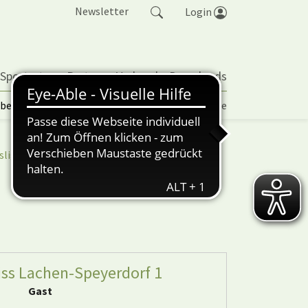
Newsletter
Login
 Sportarten
Partner
Verband
Downloads
lbetrieb | TORP
Vereinspokal
Turniere
sliga
nuScore
ss Lachen-Speyerdorf 1
Gast